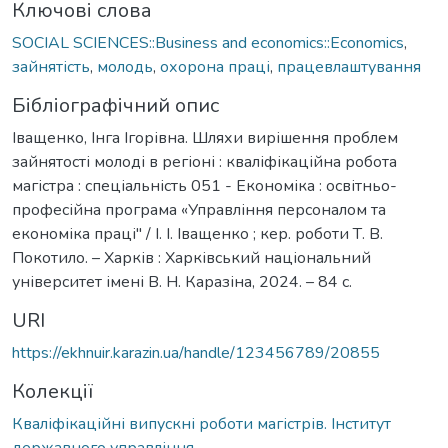
Ключові слова
SOCIAL SCIENCES::Business and economics::Economics
,
зайнятість
,
молодь
,
охорона праці
,
працевлаштування
Бібліографічний опис
Іващенко, Інга Ігорівна. Шляхи вирішення проблем
зайнятості молоді в регіоні : кваліфікаційна робота
магістра : спеціальність 051 - Економіка : освітньо-
професійна програма «Управління персоналом та
економіка праці" / І. І. Іващенко ; кер. роботи Т. В.
Покотило. – Харків : Харківський національний
університет імені В. Н. Каразіна, 2024. – 84 с.
URI
https://ekhnuir.karazin.ua/handle/123456789/20855
Колекції
Кваліфікаційні випускні роботи магістрів. Інститут
державного управління