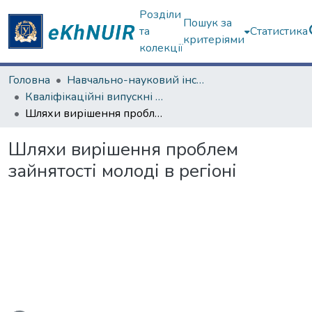
Розділи
Пошук за
та
Статистика
критеріями
колекції
Головна
Навчально-науковий інститут "Інститут державного управління"
Кваліфікаційні випускні роботи магістрів. Інститут державного управління
Шляхи вирішення проблем зайнятості молоді в регіоні
Шляхи вирішення проблем
зайнятості молоді в регіоні