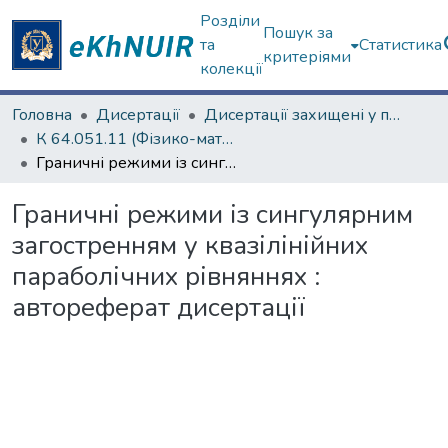
Розділи
Пошук за
та
Статистика
критеріями
колекції
Головна
Дисертації
Дисертації захищені у постійних радах
К 64.051.11 (Фізико-математичні науки)
Граничні режими із сингулярним загостренням у квазілінійних параболічних рівняннях : автореферат дисертації
Граничні режими із сингулярним
загостренням у квазілінійних
параболічних рівняннях :
автореферат дисертації