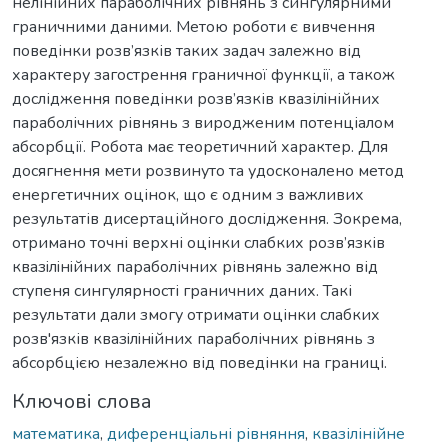
нелінійних параболічних рівнянь з сингулярними
граничними даними. Метою роботи є вивчення
поведінки розв’язків таких задач залежно від
характеру загострення граничної функції, а також
дослідження поведінки розв’язків квазілiнійних
параболічних рівнянь з виродженим потенціалом
абсорбції. Робота має теоретичний характер. Для
досягнення мети розвинуто та удосконалено метод
енергетичних оцінок, що є одним з важливих
результатів дисертаційного дослідження. Зокрема,
отримано точні верхні оцінки слабких розв’язків
квазiлiнiйних параболічних рівнянь залежно від
ступеня сингулярності граничних даних. Такі
результати дали змогу отримати оцінки слабких
розв'язків квазiлiнiйних параболічних рівнянь з
абсорбцією незалежно від поведінки на границі.
Ключові слова
математика
,
диференціальні рівняння
,
квазілінійне