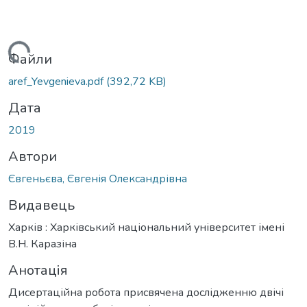
ажиться...
Файли
aref_Yevgenieva.pdf
(392,72 KB)
Дата
2019
Автори
Євгеньєва, Євгенія Олександрівна
Видавець
Харків : Харківський національний університет імені
В.Н. Каразіна
Анотація
Дисертаційна робота присвячена дослідженню двічі