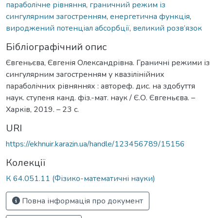
параболічне рівняння
,
граничний режим із
сингулярним загостренням
,
енергетична функція
,
вироджений потенціал абсорбції
,
великий розв’язок
Бібліографічний опис
Євгеньєва, Євгенія Олександрівна. Граничні режими із
сингулярним загостренням у квазілінійних
параболічних рівняннях : автореф. дис. на здобуття
наук. ступеня канд. фіз.-мат. наук / Є.О. Євгеньєва. –
Харків, 2019. – 23 с.
URI
https://ekhnuir.karazin.ua/handle/123456789/15156
Колекції
К 64.051.11 (Фізико-математичні науки)
Повна інформація про документ