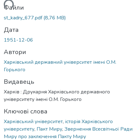
ться...
Файли
st_kadry_677.pdf
(8,76 MB)
Дата
1951-12-06
Автори
Харківський державний університет імені О.М.
Горького
Видавець
Харків : Друкарня Харківського державного
університету імені О.М. Горького
Ключові слова
Харківський університет
,
історія Харківського
університету
,
Пакт Миру
,
Звернення Всесвітньої Ради
Миру про заключення Пакту Миру