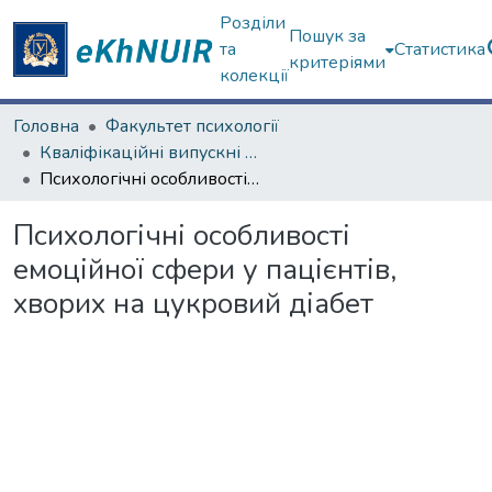
Розділи
Пошук за
та
Статистика
критеріями
колекції
Головна
Факультет психології
Кваліфікаційні випускні роботи бакалаврів. Факультет психології
Психологічні особливості емоційної сфери у пацієнтів, хворих на цукровий діабет
Психологічні особливості
емоційної сфери у пацієнтів,
хворих на цукровий діабет