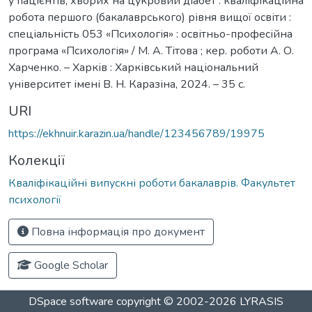
у пацієнтів, хворих на цукровий діабет : кваліфікаційна
робота першого (бакалаврського) рівня вищої освіти :
спеціальність 053 «Психологія» : освітньо-професійна
програма «Психологія» / М. А. Тітова ; кер. роботи А. О.
Харченко. – Харків : Харківський національний
університет імені В. Н. Каразіна, 2024. – 35 с.
URI
https://ekhnuir.karazin.ua/handle/123456789/19975
Колекції
Кваліфікаційні випускні роботи бакалаврів. Факультет
психології
Повна інформація про документ
Google Scholar
DSpace software
copyright © 2002-2026
LYRASIS