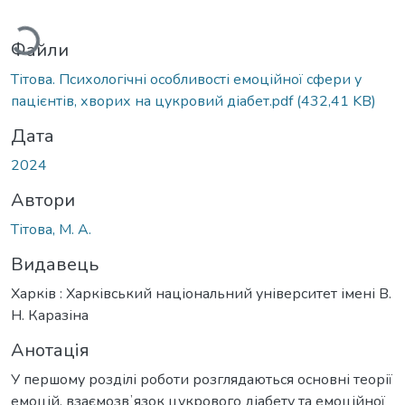
житься...
Файли
Тітова. Психологічні особливості емоційної сфери у
пацієнтів, хворих на цукровий діабет.pdf
(432,41 KB)
Дата
2024
Автори
Тітова, М. А.
Видавець
Харків : Харківський національний університет імені В.
Н. Каразіна
Анотація
У першому розділі роботи розглядаються основні теорії
емоцій, взаємозвʼязок цукрового діабету та емоційної