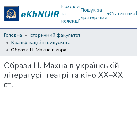
Розділи
Пошук за
та
Статистика
критеріями
колекції
Головна
Історичний факультет
Кваліфікаційні випускні роботи бакалаврів. Історичний факультет
Образи Н. Махна в українській літературі, театрі та кіно ХХ–ХХІ ст.
Образи Н. Махна в українській
літературі, театрі та кіно ХХ–ХХІ
ст.