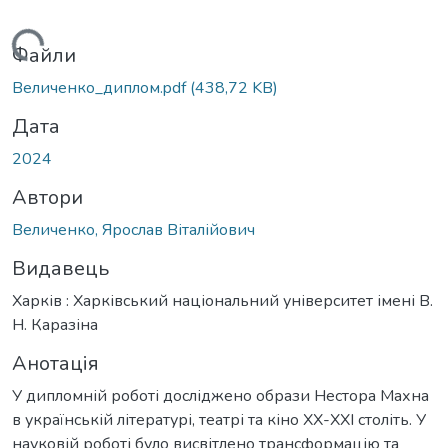
иться...
Файли
Величенко_диплом.pdf
(438,72 KB)
Дата
2024
Автори
Величенко, Ярослав Віталійович
Видавець
Харків : Харківський національний університет імені В.
Н. Каразіна
Анотація
У дипломній роботі досліджено образи Нестора Махна
в українській літературі, театрі та кіно ХХ-ХХІ століть. У
науковій роботі було висвітлено трансформацію та