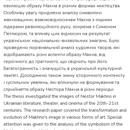
еволюцію образу Махна в різних формах мистецтва.
Особливу увагу приділено аналізу символіки
махновщини, взаємовідносинам Махна з іншими
лідерами революційного руху, зокрема з Симоном
Петлюрою, та впливу цих відносин на результат
українських національно-визвольних змагань. Було
проведено порівняльний аналіз художніх творів, які
відображають різні аспекти образу Махна, від
героїчного до трагічного, що свідчить про його
багатогранність і значущість в українській культурній
пам'яті. Досліджено також зміну історичного контексту
і суспільних уявлень, які вплинули на формування та
сприйняття образу Нестора Махна в різні періоди.
The thesis investigated the images of Nestor Makhno in
Ukrainian literature, theater, and cinema of the 20th-21st
centuries. The research paper covered the transformation and
evolution of Makhno's image in various forms of art. Special
attention was given to the analysis of the symbolism of the