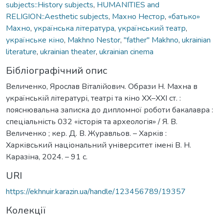
subjects::History subjects
,
HUMANITIES and
RELIGION::Aesthetic subjects
,
Махно Нестор
,
«батько»
Махно
,
українська література
,
український театр
,
українське кіно
,
Makhno Nestor
,
"father" Makhno
,
ukrainian
literature
,
ukrainian theater
,
ukrainian cinema
Бібліографічний опис
Величенко, Ярослав Віталійович. Образи Н. Махна в
українській літературі, театрі та кіно ХХ–ХХІ ст. :
пояснювальна записка до дипломної роботи бакалавра :
спеціальність 032 «історія та археологія» / Я. В.
Величенко ; кер. Д. В. Журавльов. – Харків :
Харківський національний університет імені В. Н.
Каразіна, 2024. – 91 с.
URI
https://ekhnuir.karazin.ua/handle/123456789/19357
Колекції