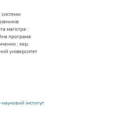
ї системи
рівників
а магістра :
ійна програма
ченко ; кер.
ьний університет
о-науковий інститут