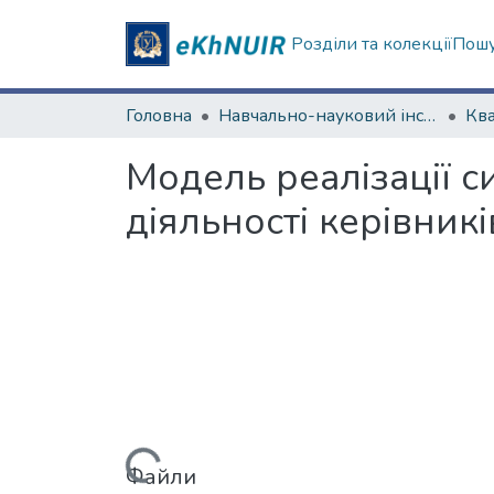
Розділи та колекції
Пошу
Головна
Навчально-науковий інститут «Українська інженерно-педагогічна академія»
Модель реалізації с
діяльності керівникі
Вантажиться...
Файли