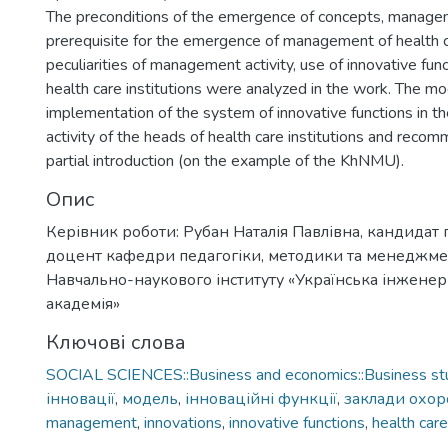
The preconditions of the emergence of concepts, managem
prerequisite for the emergence of management of health ca
peculiarities of management activity, use of innovative func
health care institutions were analyzed in the work. The mo
implementation of the system of innovative functions in
activity of the heads of health care institutions and recom
partial introduction (on the example of the KhNMU).
Опис
Керівник роботи: Рубан Наталія Павлівна, кандидат 
доцент кафедри педагогіки, методики та менеджмен
Навчально-наукового інституту «Українська інженер
академія»
Ключові слова
SOCIAL SCIENCES::Business and economics::Business st
інновації
,
модель
,
інноваційні функції
,
заклади охор
management
,
innovations
,
innovative functions
,
health care