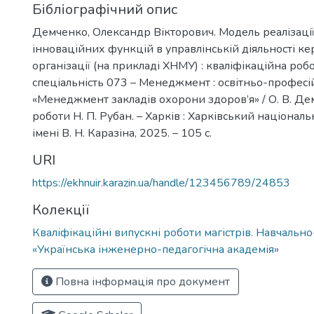
Бібліографічний опис
Демченко, Олександр Вікторович. Модель реалізаці
інноваційних функцій в управлінській діяльності ке
організації (на прикладі ХНМУ) : кваліфікаційна робот
спеціальність 073 – Менеджмент : освітньо-профес
«Менеджмент закладів охорони здоров’я» / О. В. Дем
роботи Н. П. Рубан. – Харків : Харківський націонал
імені В. Н. Каразіна, 2025. – 105 с.
URI
https://ekhnuir.karazin.ua/handle/123456789/24853
Колекції
Кваліфікаційні випускні роботи магістрів. Навчальн
«Українська інженерно-педагогічна академія»
Повна інформація про документ