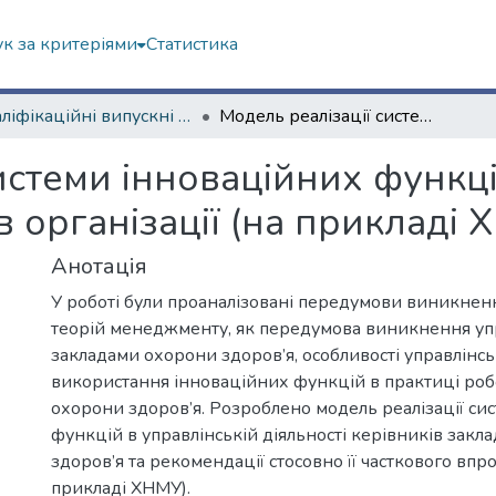
к за критеріями
Статистика
Кваліфікаційні випускні роботи магістрів. Навчально-науковий інститут «Українська інженерно-педагогічна академія»
Модель реалізації системи інноваційних функцій в управлінській діяльності керівників організації (на прикладі ХНМУ)
истеми інноваційних функці
в організації (на прикладі
Анотація
У роботі були проаналізовані передумови виникнен
теорій менеджменту, як передумова виникнення уп
закладами охорони здоров’я, особливості управлінськ
використання інноваційних функцій в практиці роб
охорони здоров’я. Розроблено модель реалізації си
функцій в управлінській діяльності керівників закл
здоров’я та рекомендації стосовно її часткового вп
прикладі ХНМУ).