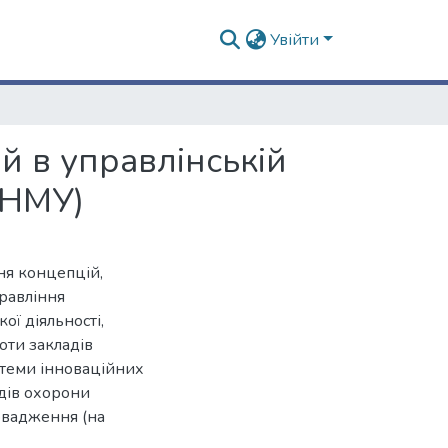
Увійти
й в управлінській
 ХНМУ)
ня концепцій,
равління
ої діяльності,
оти закладів
стеми інноваційних
адів охорони
ровадження (на