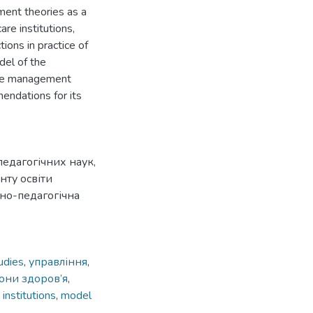
ent theories as a
re institutions,
tions in practice of
del of the
 the management
mendations for its
педагогічних наук,
ту освіти
но-педагогічна
udies
,
управління
,
они здоров’я
,
 institutions
,
model