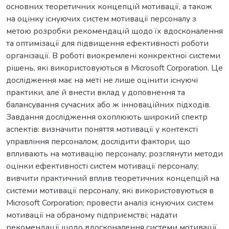
основних теоретичних концепцій мотивації, а також
на оцінку існуючих систем мотивації персоналу з
метою розробки рекомендацій щодо їх вдосконалення
та оптимізації для підвищення ефективності роботи
організації. В роботі виокремлені конкректної системи
рішень, які використовуються в Microsoft Corporation. Це
дослідження має на меті не лише оцінити існуючі
практики, але й внести вклад у доповнення та
балансування сучасних або ж інноваційних підходів.
Завдання дослідження охоплюють широкий спектр
аспектів: визначити поняття мотивації у контексті
управління персоналом; дослідити фактори, що
впливають на мотивацію персоналу; розглянути методи
оцінки ефективності систем мотивації персоналу;
вивчити практичний вплив теоретичних концепцій на
системи мотивації персоналу, які використовуються в
Microsoft Corporation; провести аналіз існуючих систем
мотивації на обраному підприємстві; надати
рекомендації щодо вдосконалення системи мотивації