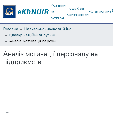
Розділи
Пошук за
та
Статистика
критеріями
колекції
Головна
Навчально-науковий інститут "Каразінська школа бізнесу"
Кваліфікаційні випускні роботи бакалаврів. Навчально-науковий інститут "Каразінська школа бізнесу"
Аналіз мотивації персоналу на підприємстві
Аналіз мотивації персоналу на
підприємстві