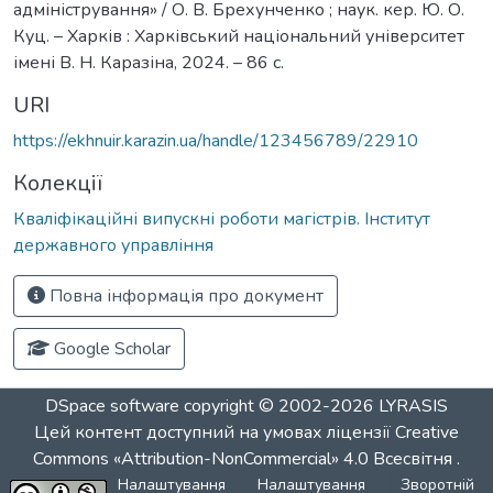
адміністрування» / О. В. Брехунченко ; наук. кер. Ю. О.
Куц. – Харків : Харківський національний університет
імені В. Н. Каразіна, 2024. – 86 с.
URI
https://ekhnuir.karazin.ua/handle/123456789/22910
Колекції
Кваліфікаційні випускні роботи магістрів. Інститут
державного управління
Повна інформація про документ
Google Scholar
DSpace software
copyright © 2002-2026
LYRASIS
Цей контент доступний на умовах ліцензії
Creative
Commons «Attribution-NonCommercial» 4.0 Всесвітня
.
Налаштування
Налаштування
Зворотній