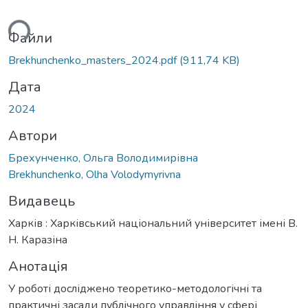
ься...
Файли
Brekhunchenko_masters_2024.pdf
(911,74 KB)
Дата
2024
Автори
Брехунченко, Ольга Володимирівна
Brekhunchenko, Olha Volodymyrivna
Видавець
Харків : Харківський національний університет імені В.
Н. Каразіна
Анотація
У роботі досліджено теоретико-методологічні та
практичні засади публічного управління у сфері