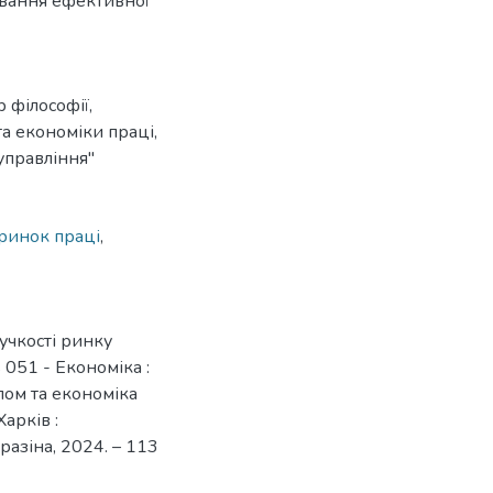
ування ефективної
 філософії,
а економіки праці,
управління"
ринок праці
,
учкості ринку
ь 051 - Економіка :
лом та економіка
Харків :
разіна, 2024. – 113