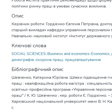
Робота містить практичні рекомендації щодо форм
політики ринку праці в умовах сучасних викликів.
Опис
Керівник роботи: Гордієнко Євгенія Петрівна, доктор
старший викладач кафедри управління персоналом т
Навчально-науковий інститут «Інститут державного 
Ключові слова
SOCIAL SCIENCES::Business and economics::Economics
,
демографія
,
охорона праці
,
працевлаштування
Бібліографічний опис
Шевченко, Катерина Юріївна. Шляхи підвищення гн
праці : кваліфікаційна робота магістра : спеціальніст
освітньо-професійна програма «Управління персона
праці" / К. Ю. Шевченко ; кер. роботи Є. Гордієнко. – 
Харківський національний університет імені В. Н. Ка
с.