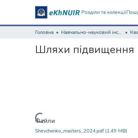
Розділи та колекції
Пошу
Головна
Навчально-науковий інститут "Інститут державного управління"
Шляхи підвищення г
Вантажиться...
Файли
Shevchenko_masters_2024.pdf
(1,49 MB)