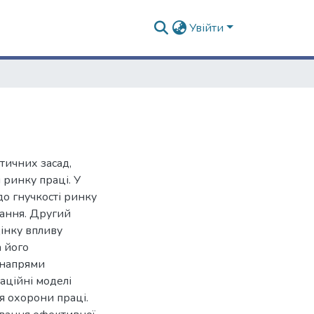
Увійти
тичних засад,
 ринку праці. У
до гнучкості ринку
вання. Другий
цінку впливу
а його
 напрями
аційні моделі
я охорони праці.