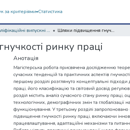
к за критеріями
Статистика
Кваліфікаційні випускні роботи магістрів. Інститут державного управління
Шляхи підвищення гнучкості ринку праці
нучкості ринку праці
Анотація
Магістерська робота присвячена дослідженню теоре
сучасних тенденцій та практичних аспектів гнучкості
першому розділі розглянуто концептуальні підходи 
праці, його класифікацію та світовий досвід регулю
розділ містить аналіз сучасного стану ринку праці, о
технологічних, демографічних змін та глобалізації н
функціонування. У третьому розділі запропоновано
підвищення гнучкості ринку праці, включаючи іннов
працевлаштування, адаптаційні механізми та питанн