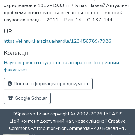
хариджанов в 1932–1933 гг. / Уллах Павел// Актуальні
проблеми вітчизняної та всесвітньої історії : збірник
наукових праць. – 2011. – Вип. 14. – С. 137–144.
URI
https://ekhnuir.karazin.ua/handle/123456789/7986
Колекції
Наукові роботи студентів та аспірантів. Історичний
факультет
Повна інформація про документ
Google Scholar
DSpace software
copyright © 2002-2026
LYRASIS
Цей контент доступний на умовах ліцензії
Creative
Commons «Attribution-NonCommercial» 4.0 Всесвітня
.