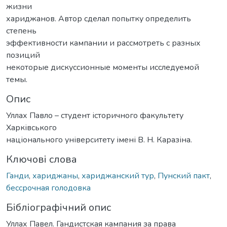
жизни
хариджанов. Автор сделал попытку определить
степень
эффективности кампании и рассмотреть с разных
позиций
некоторые дискуссионные моменты исследуемой
темы.
Опис
Уллах Павло – студент історичного факультету
Харківського
національного університету імені В. Н. Каразіна.
Ключові слова
Ганди
,
хариджаны
,
хариджанский тур
,
Пунский пакт
,
бессрочная голодовка
Бібліографічний опис
Уллах Павел. Гандистская кампания за права