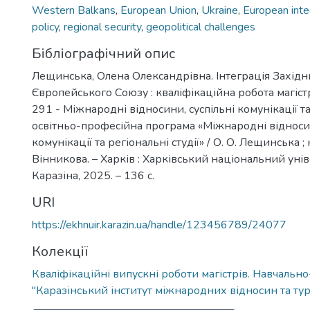
Western Balkans
,
European Union
,
Ukraine
,
European inte
policy
,
regional security
,
geopolitical challenges
Бібліографічний опис
Лещинська, Олена Олександрівна. Інтеграція Західн
Європейського Союзу : кваліфікаційна робота магістр
291 - Міжнародні відносини, суспільні комунікації та 
освітньо-професійна програма «Міжнародні відносин
комунікації та регіональні студії» / О. О. Лещинська ; 
Вінникова. – Харків : Харківський національний уніве
Каразіна, 2025. – 136 с.
URI
https://ekhnuir.karazin.ua/handle/123456789/24077
Колекції
Кваліфікаційні випускні роботи магістрів. Навчальн
"Каразінський інститут міжнародних відносин та тур