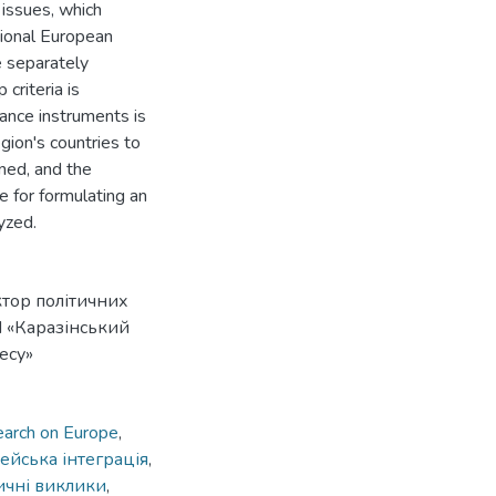
w issues, which
tional European
e separately
criteria is
ance instruments is
gion's countries to
ined, and the
e for formulating an
yzed.
ктор політичних
 «Каразінський
есу»
earch on Europe
,
ейська інтеграція
,
ичні виклики
,