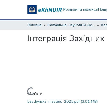
Розділи та колекції
Пошу
Головна
Навчально-науковий інститут "Каразінський інститут міжнародних відносин та туристичного бізнесу"
Інтеграція Західни
Вантажиться...
Файли
Leschynska_masters_2025.pdf
(3,01 MB)