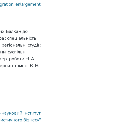
gration
,
enlargement
их Балкан до
а : спеціальність
регіональні студії :
и, суспільні
кер. роботи Н. А.
рситет імені В. Н.
о-науковий інститут
истичного бізнесу"