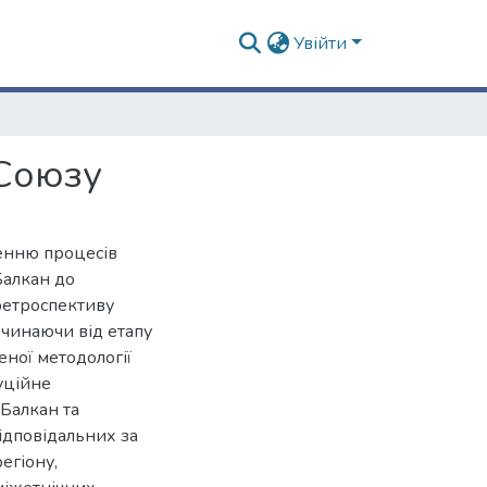
Увійти
 Союзу
женню процесів
Балкан до
ретроспективу
очинаючи від етапу
еної методології
уційне
 Балкан та
відповідальних за
егіону,