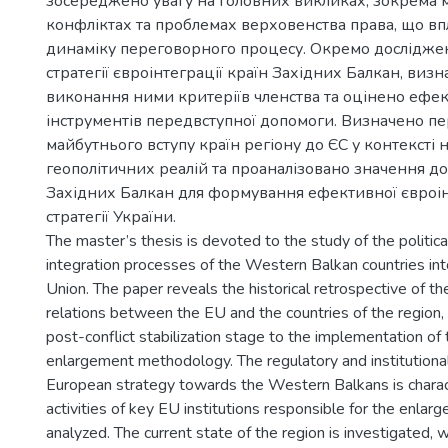
зосереджено увагу на головних викликах, зокрема 
конфліктах та проблемах верховенства права, що в
динаміку переговорного процесу. Окремо дослідже
стратегії євроінтеграції країн Західних Балкан, визн
виконання ними критеріїв членства та оцінено ефек
інструментів передвступної допомоги. Визначено п
майбутнього вступу країн регіону до ЄС у контексті 
геополітичних реалій та проаналізовано значення дос
Західних Балкан для формування ефективної євроін
стратегії України.
The master’s thesis is devoted to the study of the politic
integration processes of the Western Balkan countries in
Union. The paper reveals the historical retrospective of 
relations between the EU and the countries of the region,
post-conflict stabilization stage to the implementation of
enlargement methodology. The regulatory and institutiona
European strategy towards the Western Balkans is charac
activities of key EU institutions responsible for the enlar
analyzed. The current state of the region is investigated, 