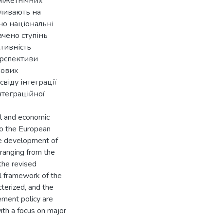
міжетнічних
пливають на
но національні
ачено ступінь
тивність
ерспективи
нових
віду інтеграції
теграційної
al and economic
to the European
the development of
 ranging from the
 the revised
l framework of the
terized, and the
gement policy are
with a focus on major