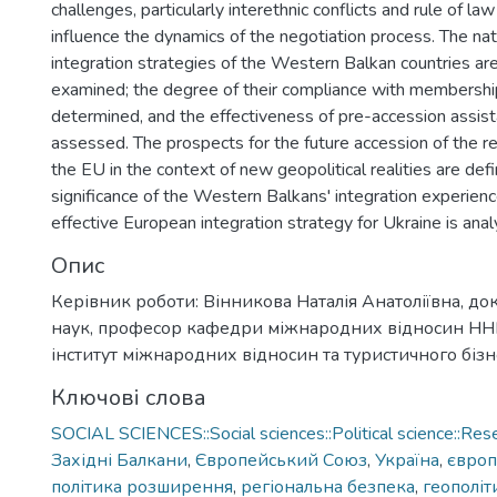
challenges, particularly interethnic conflicts and rule of la
influence the dynamics of the negotiation process. The na
integration strategies of the Western Balkan countries ar
examined; the degree of their compliance with membership 
determined, and the effectiveness of pre-accession assist
assessed. The prospects for the future accession of the re
the EU in the context of new geopolitical realities are def
significance of the Western Balkans' integration experienc
effective European integration strategy for Ukraine is anal
Опис
Керівник роботи: Вінникова Наталія Анатоліївна, до
наук, професор кафедри міжнародних відносин ННІ
інститут міжнародних відносин та туристичного бізн
Ключові слова
SOCIAL SCIENCES::Social sciences::Political science::Res
Західні Балкани
,
Європейський Союз
,
Україна
,
європ
політика розширення
,
регіональна безпека
,
геополіт