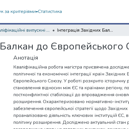
к за критеріями
Статистика
Кваліфікаційні випускні роботи магістрів. Навчально-науковий інститут "Каразінський інститут міжнародних відносин та туристичного бізнесу"
Інтеграція Західних Балкан до Європейського Союзу
х Балкан до Європейського
Анотація
Кваліфікаційна робота магістра присвячена дослід
політичної та економічної інтеграції країн Західних 
Європейського Союзу. У роботі розкрито історичну 
становлення відносин між ЄС та країнами регіону, п
постконфліктної стабілізації до впровадження оновл
розширення. Охарактеризовано нормативно-інстит
забезпечення європейської стратегії щодо Західних
проаналізовано діяльність ключових інституцій ЄС, 
політику розширення. Досліджено актуальний стан р