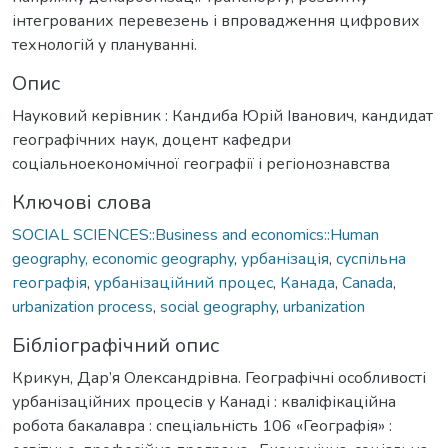
інтегрованих перевезень і впровадження цифрових
технологій у плануванні.
Опис
Науковий керівник : Кандиба Юрій Іванович, кандидат
географічних наук, доцент кафедри
соціальноекономічної географії і регіонознавства
Ключові слова
SOCIAL SCIENCES::Business and economics::Human
geography, economic geography
,
урбанізація
,
суспільна
географія
,
урбанізаційний процес
,
Канада
,
Canada
,
urbanization process
,
social geography
,
urbanization
Бібліографічний опис
Крикун, Дар’я Олександрівна. Географічні особливості
урбанізаційних процесів у Канаді : кваліфікаційна
робота бакалавра : спеціальність 106 «Географія» :