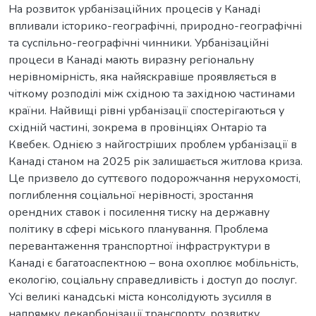
На розвиток урбанізаційних процесів у Канаді
впливали історико-географічні, природно-географічні
та суспільно-географічні чинники. Урбанізаційні
процеси в Канаді мають виразну регіональну
нерівномірність, яка найяскравіше проявляється в
чіткому розподілі між східною та західною частинами
країни. Найвищі рівні урбанізації спостерігаються у
східній частині, зокрема в провінціях Онтаріо та
Квебек. Однією з найгостріших проблем урбанізації в
Канаді станом на 2025 рік залишається житлова криза.
Це призвело до суттєвого подорожчання нерухомості,
поглиблення соціальної нерівності, зростання
орендних ставок і посилення тиску на державну
політику в сфері міського планування. Проблема
перевантаження транспортної інфраструктури в
Канаді є багатоаспектною – вона охоплює мобільність,
екологію, соціальну справедливість і доступ до послуг.
Усі великі канадські міста консолідують зусилля в
напрямку декарбонізації транспорту, розвитку