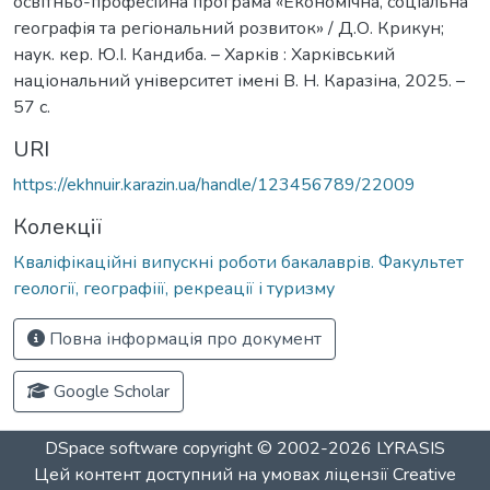
освітньо-професійна програма «Економічна, соціальна
географія та регіональний розвиток» / Д.О. Крикун;
наук. кер. Ю.І. Кандиба. – Харків : Харківський
національний університет імені В. Н. Каразіна, 2025. –
57 с.
URI
https://ekhnuir.karazin.ua/handle/123456789/22009
Колекції
Кваліфікаційні випускні роботи бакалаврів. Факультет
геології, географіії, рекреації і туризму
Повна інформація про документ
Google Scholar
DSpace software
copyright © 2002-2026
LYRASIS
Цей контент доступний на умовах ліцензії
Creative