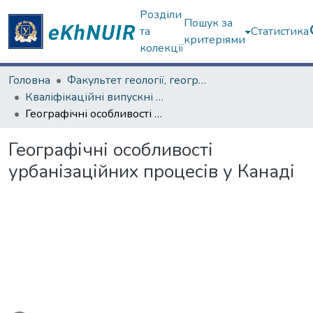
Розділи
Пошук за
та
Статистика
критеріями
колекції
Головна
Факультет геології, географіії, рекреації і туризму
Кваліфікаційні випускні роботи бакалаврів. Факультет геології, географіії, рекреації і туризму
Географічні особливості урбанізаційних процесів у Канаді
Географічні особливості
урбанізаційних процесів у Канаді