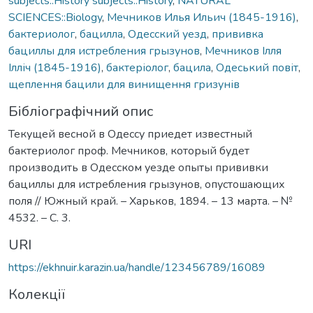
subjects::History subjects::History
,
NATURAL
SCIENCES::Biology
,
Мечников Илья Ильич (1845-1916)
,
бактериолог
,
бацилла
,
Одесский уезд
,
прививка
бациллы для истребления грызунов
,
Мечников Ілля
Ілліч (1845-1916)
,
бактеріолог
,
бацила
,
Одеський повіт
,
щеплення бацили для винищення гризунів
Бібліографічний опис
Текущей весной в Одессу приедет известный
бактериолог проф. Мечников, который будет
производить в Одесском уезде опыты прививки
бациллы для истребления грызунов, опустошающих
поля // Южный край. – Харьков, 1894. – 13 марта. – №
4532. – С. 3.
URI
https://ekhnuir.karazin.ua/handle/123456789/16089
Колекції