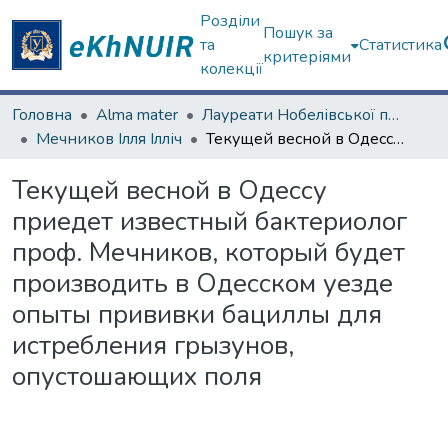
Розділи
Пошук за
та
Статистика
критеріями
колекції
Головна
Alma mater
Лауреати Нобелівської премії
Мечников Ілля Ілліч
Текущей весной в Одессу приедет известный бактериолог проф. Мечников, который будет производить в Одесском уезде опыты прививки бациллы для истребления грызунов, опустошающих поля
Текущей весной в Одессу
приедет известный бактериолог
проф. Мечников, который будет
производить в Одесском уезде
опыты прививки бациллы для
истребления грызунов,
опустошающих поля