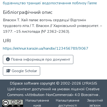
будівництво траншеї водопостачання поблизу Галле
Бібліографічний опис
Власюк Т. Хай палає вогонь сердець! Відгомін
трудового літа / Т. Власюк // Харківський університет. –
1977. –15 листопада (№ 2362–2363).
URI
https://ekhnuir.karazin.ua/handle/123456789/9067
Повна інформація про документ
Google Scholar
DSpace software
copyright © 2002-2026
LYRASIS
Цей контент доступний на умовах ліцензії
Creative
Commons «Attribution-NonCommercial» 4.0 Всесвітня
.
Налаштування
Налаштування
Зворотній
куків
доступності
зв'язок