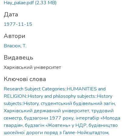
Hay_palae.pdf
(2,33 MB)
Дата
1977-11-15
Автори
Власюк, Т.
Видавець
Харківський університет
Ключові слова
Research Subject Categories::HUMANITIES and
RELIGION::History and philosophy subjects::History
subjects::History
,
студентський будівельний загін
,
Харківський державний університет
,
трудовий
семестр
,
будзагони 1977 року
,
інтертабір «Молода
гвардія»
,
будзагін «Жовтень» у НДР
,
будівництво
шосейної дороги поряд з Галле-Нойєштадтом
,