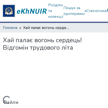
Розділи
Пошук за
та
Статистика
критеріями
колекції
Головна
Хай палає вогонь сердець! Відгомін трудового літа
Хай палає вогонь сердець!
Відгомін трудового літа
Вантажиться...
Файли