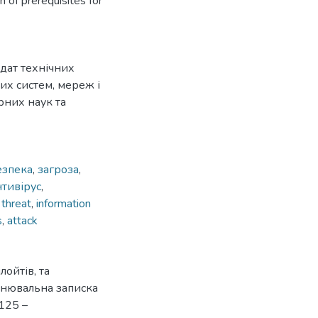
n of prerequisites for
идат технічних
х систем, мереж і
рних наук та
езпека
,
загроза
,
нтивірус
,
,
threat
,
information
s
,
attack
лойтів, та
яснювальна записка
 125 –