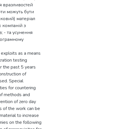
ня вразливостей
оти можуть бути
дковий) матеріал
х компаній з
; - та усунення
рограмному
 exploits as a means
ration testing
r the past 5 years
onstruction of
sed. Special
ities for countering
n of methods and
vention of zero day
ts of the work can be
material to increase
nies on the following