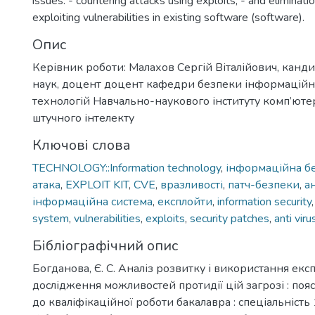
issues: - countering attacks using exploits; - and eliminatio
exploiting vulnerabilities in existing software (software).
Опис
Керівник роботи: Малахов Сергій Віталійович, канд
наук, доцент доцент кафедри безпеки інформаційни
технологій Навчально-наукового інституту комп’юте
штучного інтелекту
Ключові слова
TECHNOLOGY::Information technology
,
інформаційна б
атака
,
EXPLOIT KIT
,
CVE
,
вразливості
,
патч-безпеки
,
а
інформаційна система
,
експлойти
,
information security
system
,
vulnerabilities
,
exploits
,
security patches
,
anti viru
Бібліографічний опис
Богданова, Є. С. Аналіз розвитку і використання експ
дослідження можливостей протидії цій загрозі : по
до кваліфікаційної роботи бакалавра : спеціальність