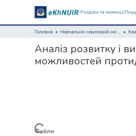
Розділи та колекції
Пошу
Головна
Навчально-науковий інститут комп'ютерних наук та штучного інтелекту
Аналіз розвитку і в
можливостей протиді
Вантажиться...
Файли