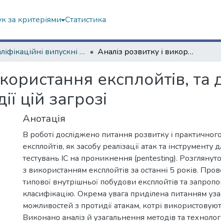
к за критеріями
Статистика
Кваліфікаційні випускні роботи бакалаврів. Навчально-науковий інститут комп'ютерних наук та штучного інтелекту
Аналіз розвитку і використання експлойтів, та дослідження можливостей протидії цій загрозі
икористання експлойтів, та
ї цій загрозі
Анотація
В роботі досліджено питання розвитку і практичног
експлойтів, як засобу реалізації атак та інструменту
тестувань ІС на проникнення (pentesting). Розглянут
з використанням експлойтів за останні 5 років. Про
типової внутрішньої побудови експлойтів та запропо
класифікацію. Окрема увага приділена питанням уз
можливостей з протидії атакам, котрі використовуют
Виконано аналіз й узагальнення методів та технолог