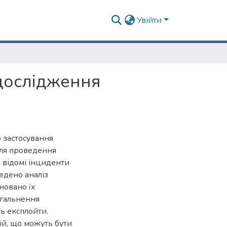
Увійти
 дослідження
о застосування
 для проведення
о відомі інциденти
ведено аналіз
новано їх
агальнення
ь експлойти.
ій, що можуть бути