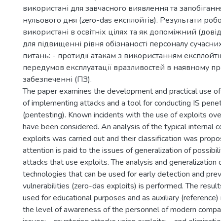
використані для завчасного виявлення та запобіган
нульового дня (zero-das експлойтів). Результати роб
використані в освітніх цілях та як допоміжний (дові
для підвищенні рівня обізнаності персоналу сучасни
питань: - протидії атакам з використанням експлойтів
передумов експлуатації вразливостей в наявному п
забезпеченні (ПЗ).
The paper examines the development and practical use of
of implementing attacks and a tool for conducting IS penet
(pentesting). Known incidents with the use of exploits ove
have been considered. An analysis of the typical internal c
exploits was carried out and their classification was propo
attention is paid to the issues of generalization of possibil
attacks that use exploits. The analysis and generalizatio
technologies that can be used for early detection and pre
vulnerabilities (zero-das exploits) is performed. The resul
used for educational purposes and as auxiliary (reference) 
the level of awareness of the personnel of modern compa