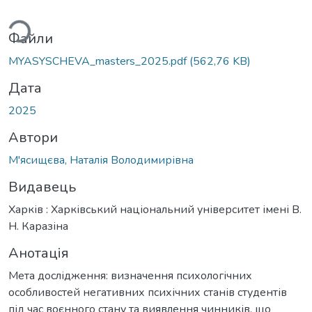
ажиться...
Файли
MYASYSCHEVA_masters_2025.pdf
(562,76 KB)
Дата
2025
Автори
М'ясищєва, Наталія Володимирівна
Видавець
Харків : Харківський національний університет імені В.
Н. Каразіна
Анотація
Мета дослідження: визначення психологічних
особливостей негативних психічних станів студентів
під час воєнного стану та виявлення чинників, що