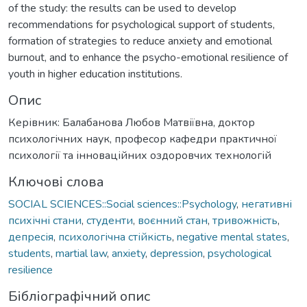
of the study: the results can be used to develop
recommendations for psychological support of students,
formation of strategies to reduce anxiety and emotional
burnout, and to enhance the psycho-emotional resilience of
youth in higher education institutions.
Опис
Керівник: Балабанова Любов Матвіївна, доктор
психологічних наук, професор кафедри практичної
психології та інноваційних оздоровчих технологій
Ключові слова
SOCIAL SCIENCES::Social sciences::Psychology
,
негативні
психічні стани
,
студенти
,
воєнний стан
,
тривожність
,
депресія
,
психологічна стійкість
,
negative mental states
,
students
,
martial law
,
anxiety
,
depression
,
psychological
resilience
Бібліографічний опис