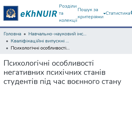
Розділи
Пошук за
та
Статистика
критеріями
колекції
Головна
Навчально-науковий інститут «Українська інженерно-педагогічна академія»
Кваліфікаційні випускні роботи магістрів. Навчально-науковий інститут «Українська інженерно-педагогічна академія»
Психологічні особливості негативних психічних станів студентів під час воєнного стану
Психологічні особливості
негативних психічних станів
студентів під час воєнного стану