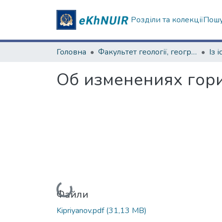
Розділи та колекції
Пошу
Головна
Факультет геології, географіії, рекреації і туризму
Об изменениях гори
Вантажиться...
Файли
Kipriyanov.pdf
(31,13 MB)