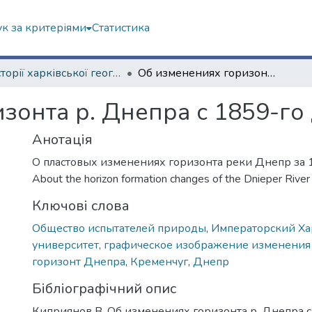
к за критеріями
Статистика
Із історії харківської географічної школи
Об изменениях горизонта р. Днепра с 1859-го до 1869-го года
зонта р. Днепра с 1859-го 
Анотація
О пластовых изменениях горизонта реки Днепр за 1
About the horizon formation changes of the Dnieper River 
Ключові слова
Общество испытателей природы
,
Императорский Ха
университет
,
графическое изображение изменения
горизонт Днепра
,
Кременчуг
,
Днепр
Бібліографічний опис
Киприянов В. Об изменениях горизонта р. Днепра с