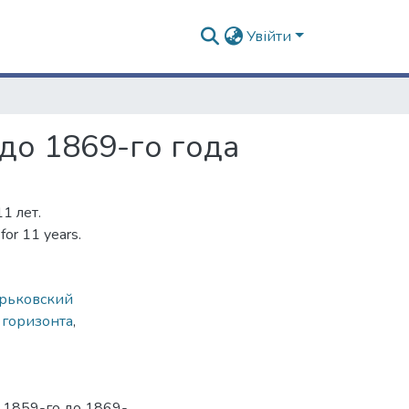
Увійти
до 1869-го года
1 лет.
for 11 years.
рьковский
 горизонта
,
 1859-го до 1869-