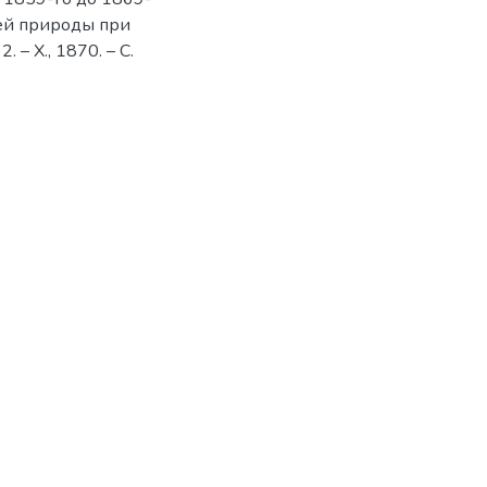
лей природы при
– Х., 1870. – С.