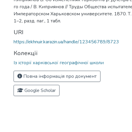
го года / В. Киприянов // Труды Общества испытате
Императорском Харьковском университете. 1870. Т. 2. 
1–2, разд. паг., 1 табл.
URI
https://ekhnuir.karazin.ua/handle/123456789/8723
Колекції
Із історії харківської географічної школи
Повна інформація про документ
Google Scholar