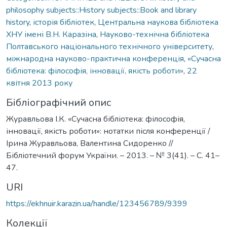
philosophy subjects::History subjects::Book and library
history
,
історія бібліотек
,
Центральна наукова бібліотека
ХНУ імені В.Н. Каразіна
,
Науково-технічна бібліотека
Полтавського національного технічного університету
,
міжнародна науково-практична конференція
,
«Сучасна
бібліотека: філософія, інновації, якість роботи»
,
22
квітня 2013 року
Бібліографічний опис
Журавльова І.К. «Сучасна бібліотека: філософія,
інновації, якість роботи»: нотатки після конференції /
Ірина Журавльова, Валентина Сидоренко //
Бібліотечний форум України. – 2013. – № 3(41). – С. 41–
47.
URI
https://ekhnuir.karazin.ua/handle/123456789/9399
Колекції