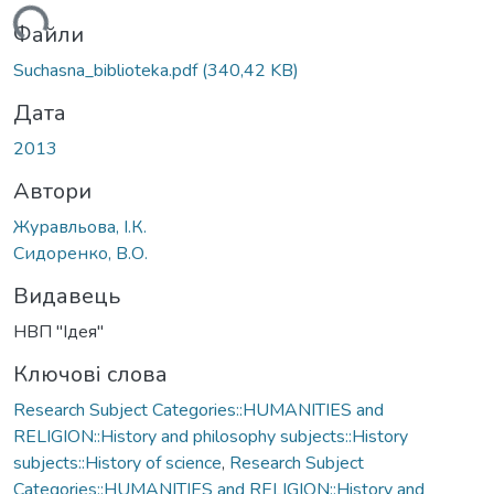
житься...
Файли
Suchasna_biblioteka.pdf
(340,42 KB)
Дата
2013
Автори
Журавльова, І.К.
Сидоренко, В.О.
Видавець
НВП "Ідея"
Ключові слова
Research Subject Categories::HUMANITIES and
RELIGION::History and philosophy subjects::History
subjects::History of science
,
Research Subject
Categories::HUMANITIES and RELIGION::History and