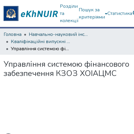
Розділи
Пошук за
та
Статистика
критеріями
колекції
Головна
Навчально-науковий інститут «Українська інженерно-педагогічна академія»
Кваліфікаційні випускні роботи магістрів. Навчально-науковий інститут «Українська інженерно-педагогічна академія»
Управління системою фінансового забезпечення КЗОЗ ХОІАЦМС
Управління системою фінансового
забезпечення КЗОЗ ХОІАЦМС