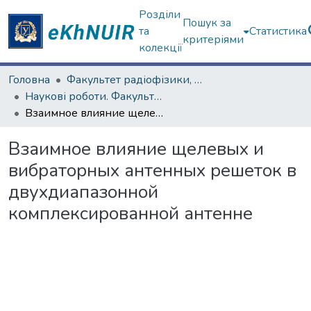
Розділи
Пошук за
та
Статистика
критеріями
колекції
Головна
Факультет радіофізики, біомедичної електроніки та комп’ютерних систем
Наукові роботи. Факультет радіофізики, біомедичної електроніки та комп’ютерних систем
Взаимное влияние щелевых и вибраторных антенных решеток в двухдиапазонной комплексированной антенне
Взаимное влияние щелевых и
вибраторных антенных решеток в
двухдиапазонной
комплексированной антенне