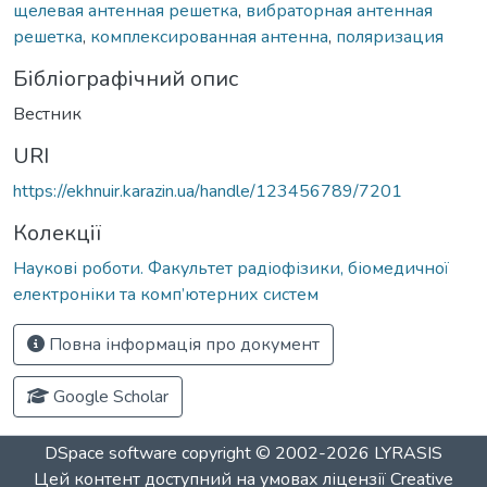
щелевая антенная решетка
,
вибраторная антенная
решетка
,
комплексированная антенна
,
поляризация
Бібліографічний опис
Вестник
URI
https://ekhnuir.karazin.ua/handle/123456789/7201
Колекції
Наукові роботи. Факультет радіофізики, біомедичної
електроніки та комп’ютерних систем
Повна інформація про документ
Google Scholar
DSpace software
copyright © 2002-2026
LYRASIS
Цей контент доступний на умовах ліцензії
Creative