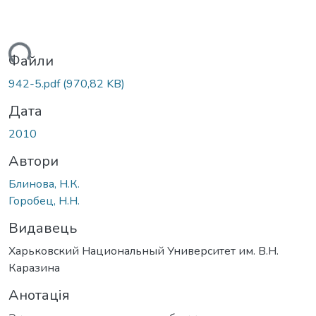
ться...
Файли
942-5.pdf
(970,82 KB)
Дата
2010
Автори
Блинова, Н.К.
Горобец, Н.Н.
Видавець
Харьковский Национальный Университет им. В.Н.
Каразина
Анотація