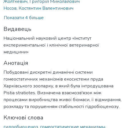
Жолткевич, Григорій Миколайович
Носов, Костянтин Валентинович
Показати 4 більше
Видавець
Національний науковий центр «Інститут
експериментальної і клінічної ветеринарної
медицини»
Анотація
Побудовані дискретні динамічні системи
гомеостатичних механізмів екосистеми пруда
Харківського зоопарку, в який була інтродуцована
Pistia stratiotes. Визначена взаємозв'язок між
процесами виробництва живої біомаси, її відмирання,
розкладу та порушенням стабільності гідробіоценозу.
Ключові слова
гидробиоценоз
,
гомеостатические механизмы
,