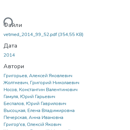
ься...
Файли
vetmed_2014_99_52.pdf
(354,55 KB)
Дата
2014
Автори
Григорьев, Алексей Яковлевич
Жолткевич, Григорий Николаевич
Носов, Константин Валентинович
Гамуля, Юрий Гарьевич
Беспалов, Юрий Гаврилович
Высоцкая, Елена Владимировна
Печерская, Анна Ивановна
Григор'єв, Олексій Якович