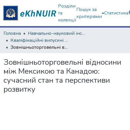
Розділи
Пошук за
та
Статистика
критеріями
колекції
Головна
Навчально-науковий інститут "Каразінський інститут міжнародних відносин та туристичного бізнесу"
Кваліфікаційні випускні роботи магістрів. Навчально-науковий інститут "Каразінський інститут міжнародних відносин та туристичного бізнесу"
Зовнішньоторговельні відносини між Мексикою та Канадою: сучасний стан та перспективи розвитку
Зовнішньоторговельні відносини
між Мексикою та Канадою:
сучасний стан та перспективи
розвитку