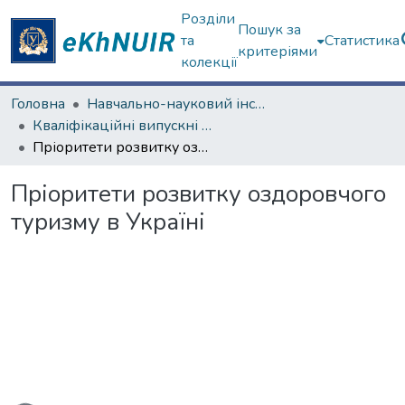
Розділи
Пошук за
та
Статистика
критеріями
колекції
Головна
Навчально-науковий інститут "Каразінський інститут міжнародних відносин та туристичного бізнесу"
Кваліфікаційні випускні роботи бакалаврів. Навчально-науковий інститут "Каразінський інститут міжнародних відносин та туристичного бізнесу"
Пріоритети розвитку оздоровчого туризму в Україні
Пріоритети розвитку оздоровчого
туризму в Україні