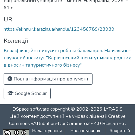
національний університет імені В. Н. Каразіна, 2025. –
61 с.
URI
https://ekhnuir.karazin.ua/handle/123456789/23939
Колекції
Кваліфікаційні випускні роботи бакалаврів. Навчально-
науковий інститут "Каразінський інститут міжнародних
відносин та туристичного бізнесу"
Повна інформація про документ
Google Scholar
DSpace software
copyright © 2002-2026
LYRASIS
Цей контент доступний на умовах ліцензії
Creative
Commons «Attribution-NonCommercial» 4.0 Всесвітня
.
Налаштування
Налаштування
Зворотній