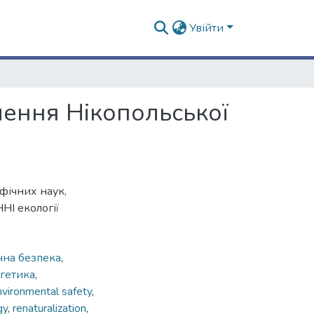
Увійти
лення Нікопольської
афічних наук,
НІ екології
чна безпека
,
гетика
,
nvironmental safety
,
gy
,
renaturalization
,