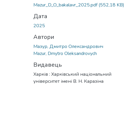
Mazur_D_O_bakalavr_2025.pdf
(552,18 KB)
Дата
2025
Автори
Мазур, Дмитро Олександрович
Mazur, Dmytro Oleksandrovych
Видавець
Харків : Харківський національний
університет імені В. Н. Каразіна