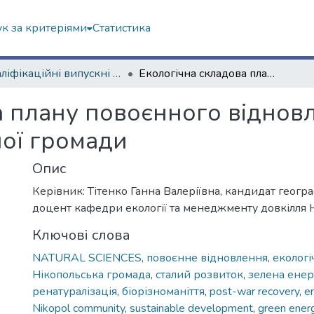
к за критеріями
Статистика
Кваліфікаційні випускні роботи бакалаврів. Навчально-науковий інститут екології, зеленої енергетики та сталого розвитку
Екологічна складова плану повоєнного відновлення Нікопольської міської територіальної громади
а плану повоєнного віднов
ної громади
Опис
Керівник: Тітенко Ганна Валеріївна, кандидат геогр
доцент кафедри екології та менеджменту довкілля Н
Ключові слова
NATURAL SCIENCES
,
повоєнне відновлення
,
екологі
Нікопольська громада
,
сталий розвиток
,
зелена енер
ренатуралізація
,
біорізноманіття
,
post-war recovery
,
e
Nikopol community
,
sustainable development
,
green ener