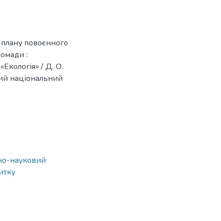
 плану повоєнного
ромади :
Екологія» / Д. О.
ький національний
ьно-науковий
витку