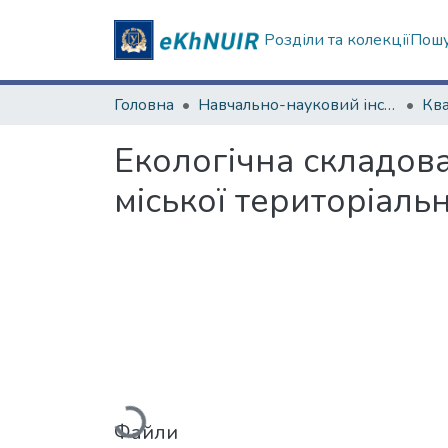
Розділи та колекції
Пошу
Головна
Навчально-науковий інститут екології, зеленої енергетики та сталого розвитку
Екологічна складов
міської територіаль
Вантажиться...
Файли