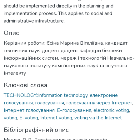
should be implemented directly in the planning and
implementation process. This applies to social and
administrative infrastructure.
Опис
Керівник роботи: Єсіна Марина Віталіївна, кандидат
технічних наук, доцент доцент кафедри безпеки
інформаційних систем, мереж і технологій Навчально-
наукового інституту комп’ютерних наук та штучного
інтелекту
Ключові слова
TECHNOLOGY::Information technology
,
електронне
голосування
,
голосування
,
голосування через Інтернет
,
Інтернет голосування
,
Е-голосування
,
electronic voting
,
voting
,
E-voting
,
Internet voting
,
voting via the Internet
Бібліографічний опис
Маджа, В. В. Дослідження та аналіз методів