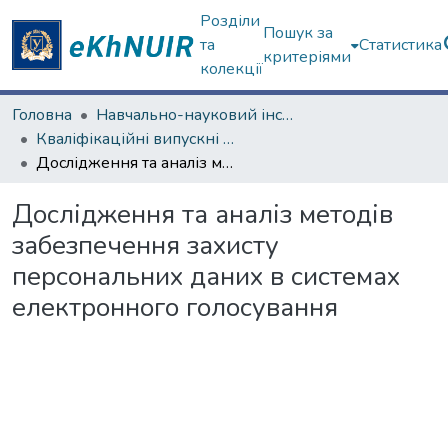
Розділи
Пошук за
та
Статистика
критеріями
колекції
Головна
Навчально-науковий інститут комп'ютерних наук та штучного інтелекту
Кваліфікаційні випускні роботи магістрів. Навчально-науковий інститут комп'ютерних наук та штучного інтелекту
Дослідження та аналіз методів забезпечення захисту персональних даних в системах електронного голосування
Дослідження та аналіз методів
забезпечення захисту
персональних даних в системах
електронного голосування