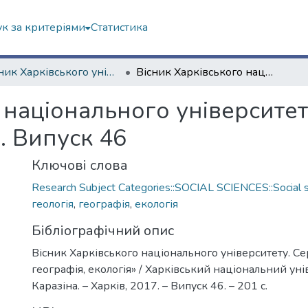
к за критеріями
Статистика
Вісник Харківського університету. Серія геолого-географічна
Вісник Харківського національного університету. Серія «Геологія, географія, екологія». Випуск 46
 національного університету
». Випуск 46
Ключові слова
Research Subject Categories::SOCIAL SCIENCES::Social s
геологія
,
географія
,
екологія
Бібліографічний опис
Вісник Харківського національного університету. Сер
географія, екологія» / Харківський національний унів
Каразіна. – Харків, 2017. – Випуск 46. – 201 с.