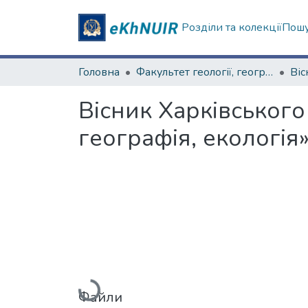
Розділи та колекції
Пошу
Головна
Факультет геології, географіії, рекреації і туризму
Вісник Харківського
географія, екологія
Вантажиться...
Файли