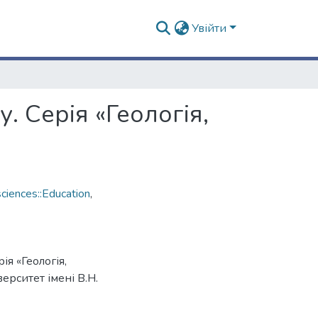
Увійти
. Серія «Геологія,
ciences::Education
,
ія «Геологія,
ерситет імені В.Н.