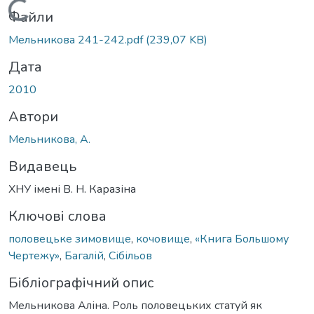
Вантажиться...
Файли
Мельникова 241-242.pdf
(239,07 KB)
Дата
2010
Автори
Мельникова, А.
Видавець
ХНУ імені В. Н. Каразіна
Ключові слова
половецьке зимовище
,
кочовище
,
«Книга Большому
Чертежу»
,
Багалій
,
Сібільов
Бібліографічний опис
Мельникова Аліна. Роль половецьких статуй як