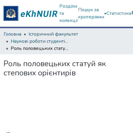
Розділи
Пошук за
та
Статистика
критеріями
колекції
Головна
Історичний факультет
Наукові роботи студентів та аспірантів. Історичний факультет
Роль половецьких статуй як степових орієнтирів
Роль половецьких статуй як
степових орієнтирів