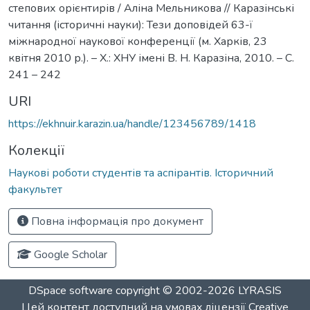
степових орієнтирів / Аліна Мельникова // Каразінські
читання (історичні науки): Тези доповідей 63-ї
міжнародної наукової конференції (м. Харків, 23
квітня 2010 р.). – Х.: ХНУ імені В. Н. Каразіна, 2010. – С.
241 – 242
URI
https://ekhnuir.karazin.ua/handle/123456789/1418
Колекції
Наукові роботи студентів та аспірантів. Історичний
факультет
Повна інформація про документ
Google Scholar
DSpace software
copyright © 2002-2026
LYRASIS
Цей контент доступний на умовах ліцензії
Creative