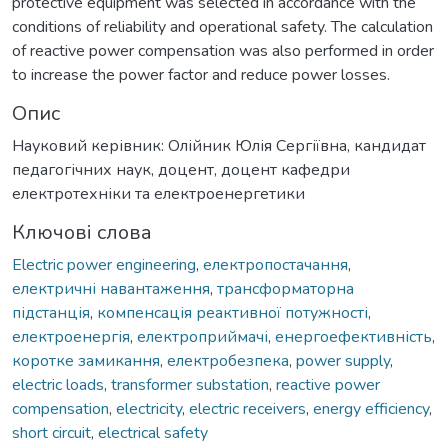
protective equipment was selected in accordance with the
conditions of reliability and operational safety. The calculation
of reactive power compensation was also performed in order
to increase the power factor and reduce power losses.
Опис
Науковий керівник: Олійник Юлія Сергіївна, кандидат
педагогічних наук, доцент, доцент кафедри
електротехніки та електроенергетики
Ключові слова
Electric power engineering
,
електропостачання
,
електричні навантаження
,
трансформаторна
підстанція
,
компенсація реактивної потужності
,
електроенергія
,
електроприймачі
,
енергоефективність
,
коротке замикання
,
електробезпека
,
power supply
,
electric loads
,
transformer substation
,
reactive power
compensation
,
electricity
,
electric receivers
,
energy efficiency
,
short circuit
,
electrical safety