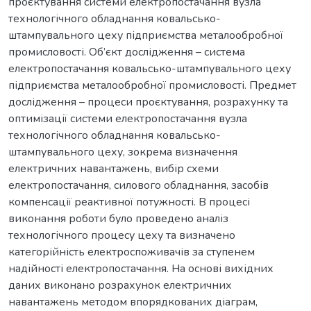
проєктування системи електропостачання вузла
технологічного обладнання ковальсько-
штампувального цеху підприємства металообробної
промисловості. Об’єкт дослідження – система
електропостачання ковальсько-штампувального цеху
підприємства металообробної промисловості. Предмет
дослідження – процеси проєктування, розрахунку та
оптимізації системи електропостачання вузла
технологічного обладнання ковальсько-
штампувального цеху, зокрема визначення
електричних навантажень, вибір схеми
електропостачання, силового обладнання, засобів
компенсації реактивної потужності. В процесі
виконання роботи було проведено аналіз
технологічного процесу цеху та визначено
категорійність електроспоживачів за ступенем
надійності електропостачання. На основі вихідних
даних виконано розрахунок електричних
навантажень методом впорядкованих діаграм,