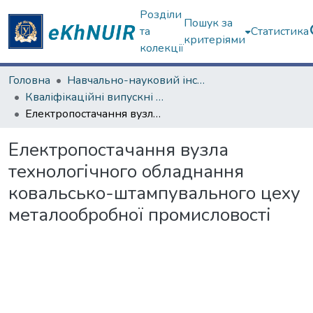
Розділи
Пошук за
та
Статистика
критеріями
колекції
Головна
Навчально-науковий інститут «Українська інженерно-педагогічна академія»
Кваліфікаційні випускні роботи бакалаврів. Навчально-науковий інститут «Українська інженерно-педагогічна академія»
Електропостачання вузла технологічного обладнання ковальсько-штампувального цеху металообробної промисловості
Електропостачання вузла
технологічного обладнання
ковальсько-штампувального цеху
металообробної промисловості