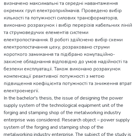
визначено максимальні та середні навантаження
окремих груп електроприймачів. Проведено вибір
кількості та потужності силових трансформаторів,
виконано розрахунок і вибір перерізів кабельних ліній
та струмоведучих елементів системи
електропостачання. В роботі здійснено вибір схеми
електропостачання цеху, розраховано струми
короткого замикання та підібрано комутаційно-
захисне обладнання відповідно до умов надійності та
безпеки експлуатації. Також виконано розрахунок
компенсації реактивної потужності з метою
підвищення коефіцієнта потужності та зниження втрат
електроенергії.
In the bachelor's thesis, the issue of designing the power
supply system of the technological equipment unit of the
forging and stamping shop of the metalworking industry
enterprise was considered. Research object – power supply
system of the forging and stamping shop of the
metalworking industry enterprise. The subject of the study is