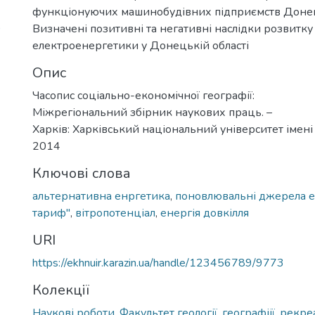
функціонуючих машинобудівних підприємств Донець
9
Визначені позитивні та негативні наслідки розвитку
електроенергетики у Донецькій області
Опис
Часопис соціально-економічної географії:
Міжрегіональний збірник наукових праць. –
Харків: Харківський національний університет імені 
2014
Ключові слова
альтернативна енргетика
,
поновлювальні джерела е
тариф"
,
вітропотенціал
,
енергія довкілля
URI
https://ekhnuir.karazin.ua/handle/123456789/9773
Колекції
Наукові роботи. Факультет геології, географіії, рекре