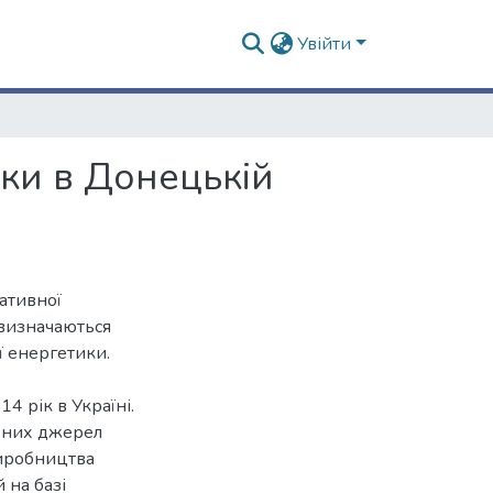
Увійти
ики в Донецькій
нативної
 визначаються
ї енергетики.
4 рік в Україні.
вних джерел
виробництва
 на базі