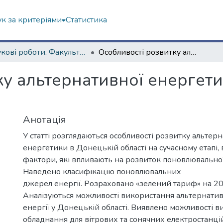
к за критеріями
Статистика
Наукові роботи. Факультет геології, географіії, рекреації і туризму
Особливості розвитку альтернативної енергетики в Донецькій області
ку альтернативної енергет
Анотація
У статті розглядаються особливості розвитку альтер
енергетики в Донецькій області на сучасному етапі,
фактори, які впливають на розвиток поновлювально
Наведено класифікацію поновлювальних
джерел енергії. Розраховано «зелений тариф» на 201
Аналізуються можливості використання альтернати
енергії у Донецькій області. Виявлено можливості 
обладнання для вітрових та сонячних електростанцій