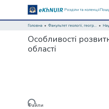
Розділи та колекції
Пошу
Головна
Факультет геології, географіії, рекреації і туризму
Особливості розвит
області
Вантажиться...
Файли