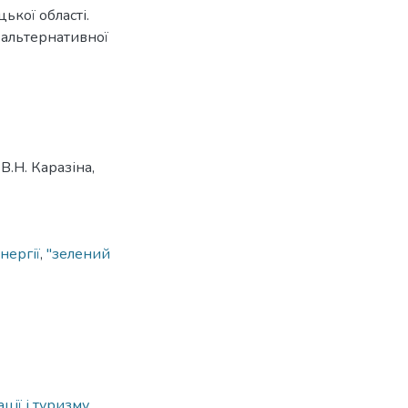
кої області.
 альтернативної
В.Н. Каразіна,
нергії
,
"зелений
ації і туризму