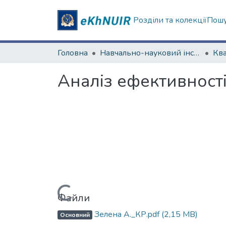
Розділи та колекції
Пошу
Головна
Навчально-науковий інститут "Каразінська школа бізнесу"
Аналіз ефективност
Вантажиться...
Файли
Зелена А._КР.pdf
(2,15 MB)
Основний