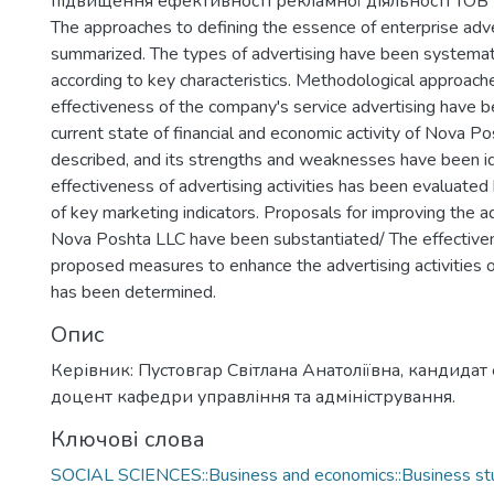
підвищення ефективності рекламної діяльності ТОВ 
The approaches to defining the essence of enterprise adv
summarized. The types of advertising have been systemati
according to key characteristics. Methodological approach
effectiveness of the company's service advertising have b
current state of financial and economic activity of Nova 
described, and its strengths and weaknesses have been id
effectiveness of advertising activities has been evaluated
of key marketing indicators. Proposals for improving the ad
Nova Poshta LLC have been substantiated/ The effective
proposed measures to enhance the advertising activities
has been determined.
Опис
Керівник: Пустовгар Світлана Анатоліївна, кандидат
доцент кафедри управління та адміністрування.
Ключові слова
SOCIAL SCIENCES::Business and economics::Business st