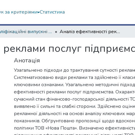
к за критеріями
Статистика
Кваліфікаційні випускні роботи бакалаврів. Навчально-науковий інститут "Каразінська школа бізнесу"
Аналіз ефективності реклами послуг підприємства
і реклами послуг підприємс
Анотація
Узагальнено підходи до трактування сутності реклам
Систематизовано види реклами та здійснено її клас
ключовими ознаками. Узагальнено методичні підход
ефективності реклами послуг підприємства. Охарак
сучасний стан фінансово-господарської діяльності Т
виявлено її сильні та слабкі сторони. Здійснено оці
рекламної діяльності на основі аналізу ключових м
показників. Обґрунтовано пропозиції щодо вдоскон
політики ТОВ «Нова Пошта». Визначено ефективніс