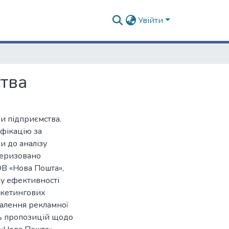
Увійти
тва
и підприємства.
ифікацію за
и до аналізу
теризовано
ОВ «Нова Пошта»,
нку ефективності
аркетингових
алення рекламної
ть пропозицій щодо