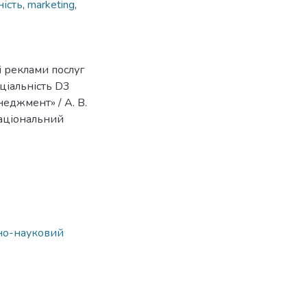
ність
,
marketing
,
і реклами послуг
еціальність D3
еджмент» / А. В.
 національний
ьно-науковий