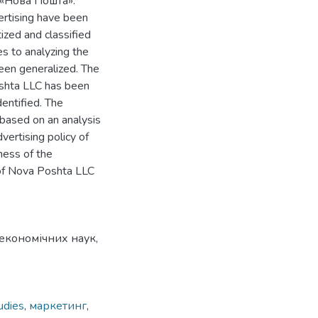
«Нова Пошта».
ertising have been
zed and classified
es to analyzing the
een generalized. The
Poshta LLC has been
entified. The
 based on an analysis
vertising policy of
ness of the
 of Nova Poshta LLC
 економічних наук,
udies
,
маркетинг
,