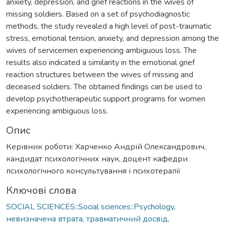
anxiety, depression, and grief reactions in the wives of
missing soldiers. Based on a set of psychodiagnostic
methods, the study revealed a high level of post-traumatic
stress, emotional tension, anxiety, and depression among the
wives of servicemen experiencing ambiguous loss. The
results also indicated a similarity in the emotional grief
reaction structures between the wives of missing and
deceased soldiers. The obtained findings can be used to
develop psychotherapeutic support programs for women
experiencing ambiguous loss.
Опис
Керівник роботи: Харченко Андрій Олександрович,
кандидат психологічних наук, доцент кафедри
психологічного консультування і психотерапії
Ключові слова
SOCIAL SCIENCES::Social sciences::Psychology
,
невизначена втрата
,
травматичний досвід
,