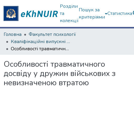
Розділи
Пошук за
та
Статистика
критеріями
колекції
Головна
Факультет психології
Кваліфікаційні випускні роботи магістрів. Факультет психології
Особливості травматичного досвіду у дружин військових з невизначеною втратою
Особливості травматичного
досвіду у дружин військових з
невизначеною втратою