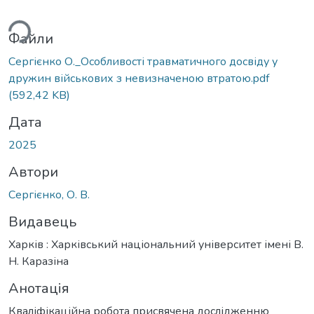
ться...
Файли
Сергієнко О._Особливості травматичного досвіду у
дружин військових з невизначеною втратою.pdf
(592,42 KB)
Дата
2025
Автори
Сергієнко, О. В.
Видавець
Харків : Харківський національний університет імені В.
Н. Каразіна
Анотація
Кваліфікаційна робота присвячена дослідженню