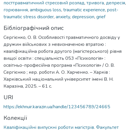
посттравматичний стресовий розлад
,
тривога
,
депресія
,
горювання
,
ambiguous loss
,
traumatic experience
,
post-
traumatic stress disorder
,
anxiety
,
depression
,
grief
Бібліографічний опис
Сергієнко, О. В. Особливості травматичного досвіду у
дружин військових з невизначеною втратою :
кваліфікаційна робота другого (магістерського) рівня
вищої освіти : спеціальність 053 «Психологія» :
освітньо-професійна програма «Психологія» / О. В.
Сергієнко ; кер. роботи А. О. Харченко. – Харків :
Харківський національний університет імені В. Н.
Каразіна, 2025. – 61 с.
URI
https://ekhnuir.karazin.ua/handle/123456789/24665
Колекції
Кваліфікаційні випускні роботи магістрів. Факультет