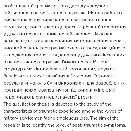
особливостей травматичного досвіду у дружин
військових з невизначеною втратою. Метою роботи є
виявлення рівня вираженості посттравматичних
симптомів, тривожності, депресії та реакцій горювання
у дружин безвісти зниклих військових. На основі
комплексу психодіагностичних методик встановлено
високий рівень посттравматичного стресу, емоційного
напруження, тривоги та депресії у дружин військових
з невизначеною втратою. Виявлено подібність
структур емоційних реакцій горювання у дружин
безвісти зниклих і загиблих військових. Отримані
результати можуть бути використані для розроблення
програм психотерапевтичної підтримки жінок, які
переживають стан невизначеної втрати.
The qualification thesis is devoted to the study of the
characteristics of traumatic experience among the wives of
military servicemen facing ambiguous loss. The aim of the
research is to identify the level of post-traumatic symptoms,