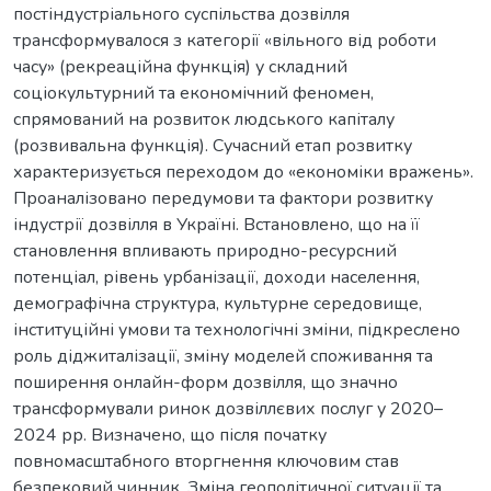
постіндустріального суспільства дозвілля
трансформувалося з категорії «вільного від роботи
часу» (рекреаційна функція) у складний
соціокультурний та економічний феномен,
спрямований на розвиток людського капіталу
(розвивальна функція). Сучасний етап розвитку
характеризується переходом до «економіки вражень».
Проаналізовано передумови та фактори розвитку
індустрії дозвілля в Україні. Встановлено, що на її
становлення впливають природно-ресурсний
потенціал, рівень урбанізації, доходи населення,
демографічна структура, культурне середовище,
інституційні умови та технологічні зміни, підкреслено
роль діджиталізації, зміну моделей споживання та
поширення онлайн-форм дозвілля, що значно
трансформували ринок дозвіллєвих послуг у 2020–
2024 рр. Визначено, що після початку
повномасштабного вторгнення ключовим став
безпековий чинник. Зміна геополітичної ситуації та