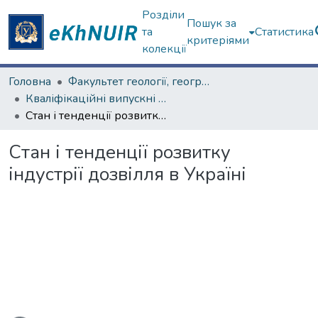
Розділи
Пошук за
та
Статистика
критеріями
колекції
Головна
Факультет геології, географіії, рекреації і туризму
Кваліфікаційні випускні роботи магістрів. Факультет геології, географіії, рекреації і туризму
Стан і тенденції розвитку індустрії дозвілля в Україні
Стан і тенденції розвитку
індустрії дозвілля в Україні
Вантажиться...