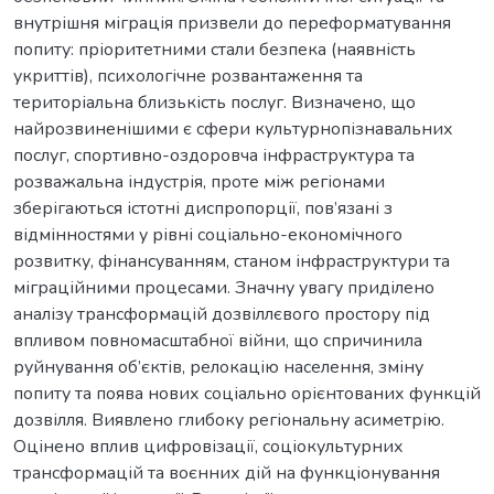
внутрішня міграція призвели до переформатування
попиту: пріоритетними стали безпека (наявність
укриттів), психологічне розвантаження та
територіальна близькість послуг. Визначено, що
найрозвиненішими є сфери культурнопізнавальних
послуг, спортивно-оздоровча інфраструктура та
розважальна індустрія, проте між регіонами
зберігаються істотні диспропорції, пов’язані з
відмінностями у рівні соціально-економічного
розвитку, фінансуванням, станом інфраструктури та
міграційними процесами. Значну увагу приділено
аналізу трансформацій дозвіллєвого простору під
впливом повномасштабної війни, що спричинила
руйнування об’єктів, релокацію населення, зміну
попиту та поява нових соціально орієнтованих функцій
дозвілля. Виявлено глибоку регіональну асиметрію.
Оцінено вплив цифровізації, соціокультурних
трансформацій та воєнних дій на функціонування