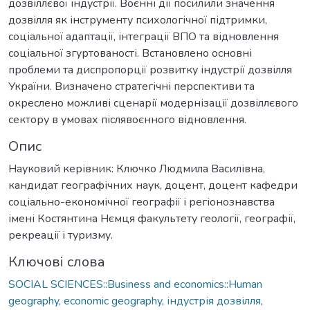
дозвіллєвої індустрії. Воєнні дії посилили значення
дозвілля як інструменту психологічної підтримки,
соціальної адаптації, інтеграції ВПО та відновлення
соціальної згуртованості. Встановлено основні
проблеми та диспропорції розвитку індустрії дозвілля
України. Визначено стратегічні перспективи та
окреслено можливі сценарії модернізації дозвіллєвого
сектору в умовах післявоєнного відновлення.
Опис
Науковий керівник: Ключко Людмила Василівна,
кандидат географічних наук, доцент, доцент кафедри
соціально-економічної географії і регіонознавства
імені Костянтина Нємця факультету геології, географії,
рекреації і туризму.
Ключові слова
SOCIAL SCIENCES::Business and economics::Human
geography, economic geography
,
індустрія дозвілля
,