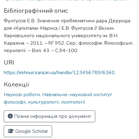
Бібліографічний опис
Фунтусов Е.В. Значение проблематики дара Деррида
для «Капитала» Маркса / Е.В. Фунтусов // Вiсник
Харкiвського нацiонального унiверситету iм. В.Н.
Каразiна. – 2011. – № 952. Сер.: філософія. Філософські
перипетії. – Вип. 43. – С.94–100.
URI
https://ekhnuir.karazin.ua/handle/123456789/6360
Колекції
Наукові роботи. Навчально-науковий інститут
філософії, культурології, політології
Повна інформація про документ
Google Scholar