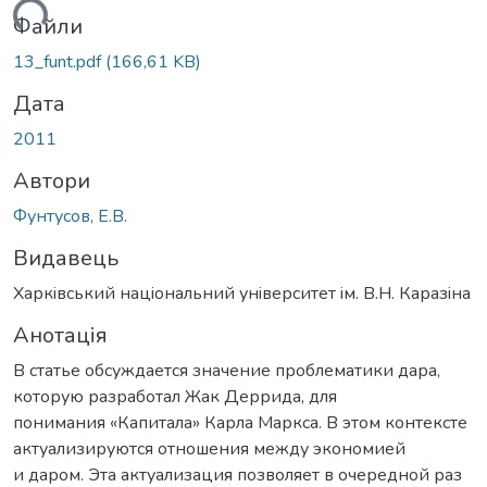
ться...
Файли
13_funt.pdf
(166,61 KB)
Дата
2011
Автори
Фунтусов, Е.В.
Видавець
Харкiвський нацiональний унiверситет iм. В.Н. Каразiна
Анотація
В статье обсуждается значение проблематики дара,
которую разработал Жак Деррида, для
понимания «Капитала» Карла Маркса. В этом контексте
актуализируются отношения между экономией
и даром. Эта актуализация позволяет в очередной раз