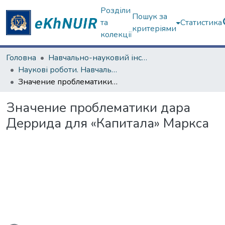
Розділи
Пошук за
та
Статистика
критеріями
колекції
Головна
Навчально-науковий інститут філософії, культурології, політології
Наукові роботи. Навчально-науковий інститут філософії, культурології, політології
Значение проблематики дара Деррида для «Капитала» Маркса
Значение проблематики дара
Деррида для «Капитала» Маркса