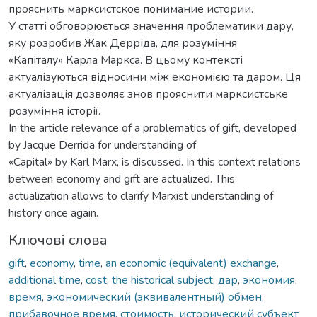
прояснить марксистское понимание истории.
У статті обговорюється значення проблематики дару,
яку розробив Жак Дерріда, для розуміння
«Капіталу» Карла Маркса. В цьому контексті
актуалізуються відносини між економією та даром. Ця
актуалізація дозволяє знов прояснити марксистське
розуміння історії.
In the article relevance of a problematics of gift, developed
by Jacque Derrida for understanding of
«Capital» by Karl Marx, is discussed. In this context relations
between economy and gift are actualized. This
actualization allows to clarify Marxist understanding of
history once again.
Ключові слова
gift
,
economy
,
time
,
an economic (equivalent) exchange
,
additional time
,
cost
,
the historical subject
,
дар
,
экономия
,
время
,
экономический (эквивалентный) обмен
,
прибавочное время
,
стоимость
,
исторический субъект