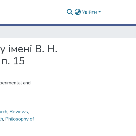
Увійти
 імені В. Н.
п. 15
xperimental and
arch
,
Reviews
,
th
,
Philosophy of