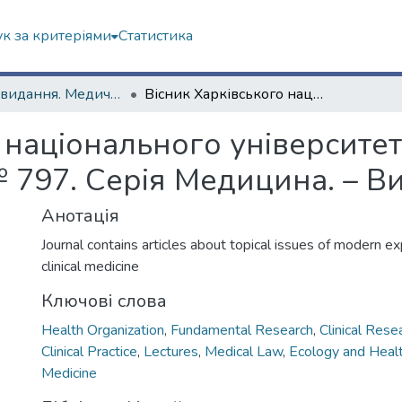
к за критеріями
Статистика
Наукові видання. Медичний факультет
Вісник Харківського національного університету імені В. Н. Каразіна. – 2008. - № 797. Cерія Медицина. – Вип. 15
 національного університету
№ 797. Cерія Медицина. – Ви
Анотація
Journal contains articles about topical issues of modern e
clinical medicine
Ключові слова
Health Organization
,
Fundamental Research
,
Clinical Rese
Clinical Practice
,
Lectures
,
Medical Law
,
Ecology and Heal
Medicine