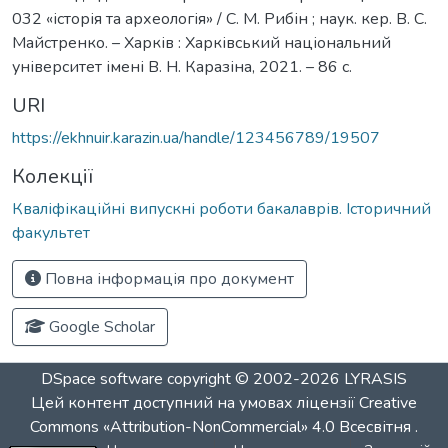
032 «історія та археологія» / С. М. Рибін ; наук. кер. В. С.
Майстренко. – Харків : Харківський національний
університет імені В. Н. Каразіна, 2021. – 86 с.
URI
https://ekhnuir.karazin.ua/handle/123456789/19507
Колекції
Кваліфікаційні випускні роботи бакалаврів. Історичний
факультет
Повна інформація про документ
Google Scholar
DSpace software
copyright © 2002-2026
LYRASIS
Цей контент доступний на умовах ліцензії
Creative
Commons «Attribution-NonCommercial» 4.0 Всесвітня
.