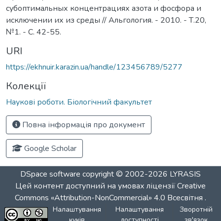
субоптимальных концентрациях азота и фосфора и
исключении их из среды // Альгология. - 2010. - Т.20,
№1. - С. 42-55.
URI
https://ekhnuir.karazin.ua/handle/123456789/5277
Колекції
Наукові роботи. Біологічний факультет
Повна інформація про документ
Google Scholar
DSpace software
copyright © 2002-2026
LYRASIS
Цей контент доступний на умовах ліцензії
Creative
Commons «Attribution-NonCommercial» 4.0 Всесвітня
.
Налаштування
Налаштування
Зворотній
куків
доступності
зв'язок