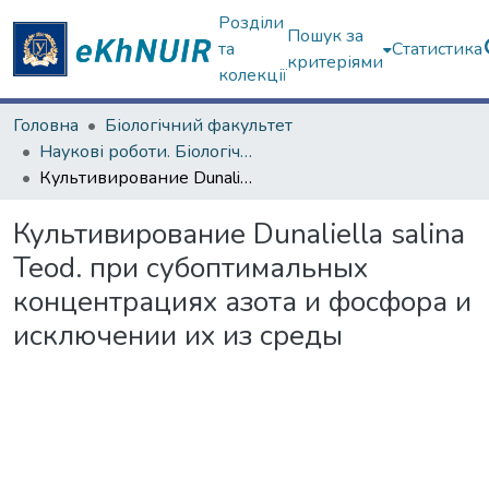
Розділи
Пошук за
та
Статистика
критеріями
колекції
Головна
Біологічний факультет
Наукові роботи. Біологічний факультет
Культивирование Dunaliella salina Teod. при субоптимальных концентрациях азота и фосфора и исключении их из среды
Культивирование Dunaliella salina
Teod. при субоптимальных
концентрациях азота и фосфора и
исключении их из среды