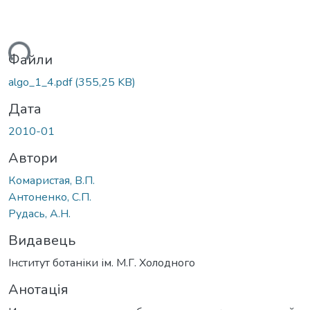
ься...
Файли
algo_1_4.pdf
(355,25 KB)
Дата
2010-01
Автори
Комаристая, В.П.
Антоненко, С.П.
Рудась, А.Н.
Видавець
Інститут ботаніки ім. М.Г. Холодного
Анотація