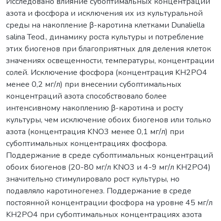
Исследовано влияние субоптимальных концентраций
азота и фосфора и исключения их из культуральной
среды на накопление β-каротина клетками Dunaliella
salina Teod., динамику роста культуры и потребление
этих биогенов при благоприятных для деления клеток
значениях освещенности, температуры, концентрации
солей. Исключение фосфора (концентрация KH2PO4
менее 0,2 мг/л) при внесении субоптимальных
концентраций азота способствовало более
интенсивному накоплению β-каротина и росту
культуры, чем исключение обоих биогенов или только
азота (концентрация KNO3 менее 0,1 мг/л) при
субоптимальных концентрациях фосфора.
Поддержание в среде субоптимальных концентраций
обоих биогенов (20-80 мг/л KNO3 и 4-9 мг/л KH2PO4)
значительно стимулировало рост культуры, но
подавляло каротиногенез. Поддержание в среде
постоянной концентрации фосфора на уровне 45 мг/л
KH2PO4 при субоптимальных концентрациях азота