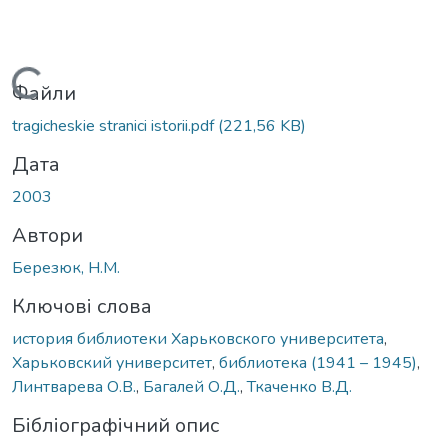
Вантажиться...
Файли
tragicheskie stranici istorii.pdf
(221,56 KB)
Дата
2003
Автори
Березюк, Н.М.
Ключові слова
история библиотеки Харьковского университета
,
Харьковский университет
,
библиотека (1941 – 1945)
,
Линтварева О.В.
,
Багалей О.Д.
,
Ткаченко В.Д.
Бібліографічний опис