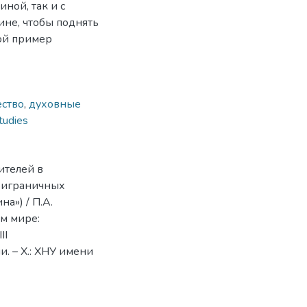
ной, так и с
ине, чтобы поднять
бой пример
ество
,
духовные
tudies
ителей в
риграничных
а») / П.А.
м мире:
ІІ
 – Х.: ХНУ имени