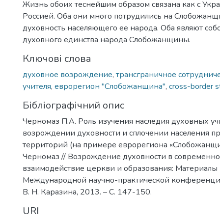
Жизнь обоих теснейшим образом связана как с Украи
Россией. Оба они много потрудились на Слобожанщ
духовность населяющего ее народа. Оба являют со
духовного единства народа Слобожанщины.
Ключові слова
духовное возрождение
,
трансграничное сотруднич
учителя
,
еврорегион "Слобожанщина"
,
cross-border s
Бібліографічний опис
Черномаз П.А. Роль изучения наследия духовных уч
возрождении духовности и сплочении населения п
территорий (на примере еврорегиона «Слобожанщин
Черномаз // Возрождение духовности в современно
взаимодействие церкви и образования: Материалы І
Международной научно-практической конференции.
В. Н. Каразина, 2013. – С. 147-150.
URI