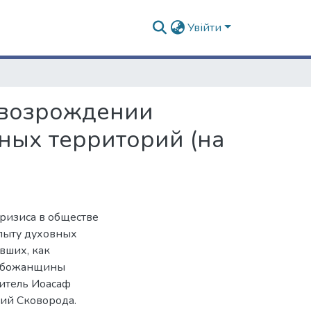
Увійти
 возрождении
ных территорий (на
кризиса в обществе
пыту духовных
вших, как
лобожанщины
титель Иоасаф
ий Сковорода.