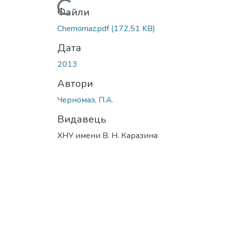
Вантажиться...
Файли
Chernomaz.pdf
(172,51 KB)
Дата
2013
Автори
Черномаз, П.А.
Видавець
ХНУ имени В. Н. Каразина