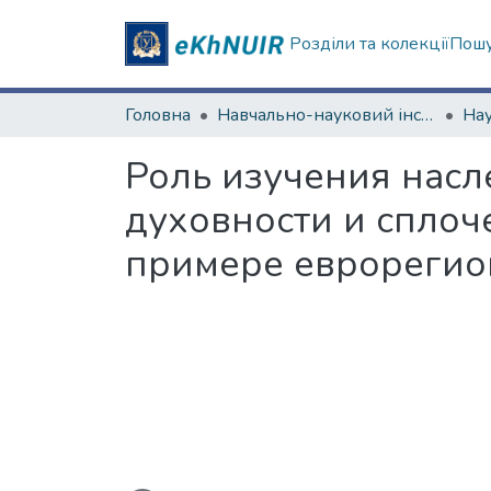
Розділи та колекції
Пошу
Головна
Навчально-науковий інститут "Каразінський інститут міжнародних відносин та туристичного бізнесу"
Роль изучения нас
духовности и сплоч
примере еврорегио