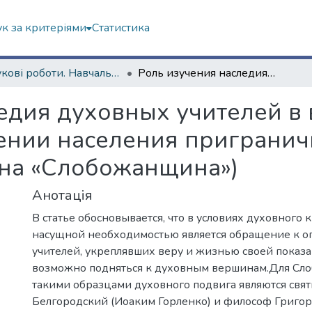
к за критеріями
Статистика
Наукові роботи. Навчально-науковий інститут "Каразінський інститут міжнародних відносин та туристичного бізнесу"
Роль изучения наследия духовных учителей в возрождении духовности и сплочении населения приграничных территорий (на примере еврорегиона «Слобожанщина»)
ледия духовных учителей в
ении населения пригранич
на «Слобожанщина»)
Анотація
В статье обосновывается, что в условиях духовного 
насущной необходимостью является обращение к о
учителей, укреплявших веру и жизнью своей показа
возможно подняться к духовным вершинам.Для С
такими образцами духовного подвига являются свя
Белгородский (Иоаким Горленко) и философ Григор