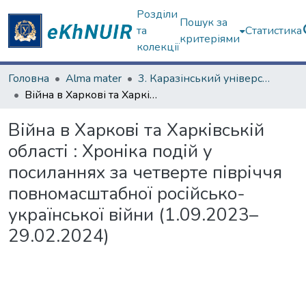
Розділи
Пошук за
та
Статистика
критеріями
колекції
Головна
Alma mater
3. Каразінський університет і Війна за Незалежність України
Війна в Харкові та Харківській області : Хроніка подій у посиланнях за четверте півріччя повномасштабної російсько-української війни (1.09.2023–29.02.2024)
Війна в Харкові та Харківській
області : Хроніка подій у
посиланнях за четверте півріччя
повномасштабної російсько-
української війни (1.09.2023–
29.02.2024)