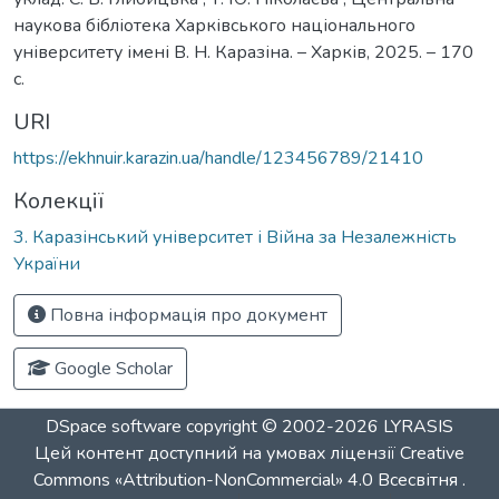
наукова бібліотека Харківського національного
університету імені В. Н. Каразіна. – Харків, 2025. – 170
с.
URI
https://ekhnuir.karazin.ua/handle/123456789/21410
Колекції
3. Каразінський університет і Війна за Незалежність
України
Повна інформація про документ
Google Scholar
DSpace software
copyright © 2002-2026
LYRASIS
Цей контент доступний на умовах ліцензії
Creative
Commons «Attribution-NonCommercial» 4.0 Всесвітня
.