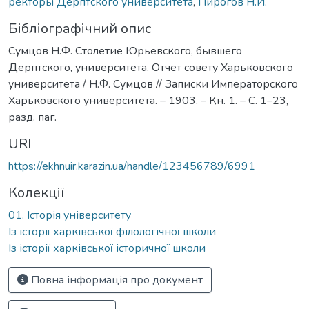
ректоры Дерптского университета
,
Пирогов Н.И.
Бібліографічний опис
Сумцов Н.Ф. Столетие Юрьевского, бывшего
Дерптского, университета. Отчет совету Харьковского
университета / Н.Ф. Сумцов // Записки Императорского
Харьковского университета. – 1903. – Кн. 1. – С. 1–23,
разд. паг.
URI
https://ekhnuir.karazin.ua/handle/123456789/6991
Колекції
01. Історія університету
Із історії харківської філологічної школи
Із історії харківської історичної школи
Повна інформація про документ