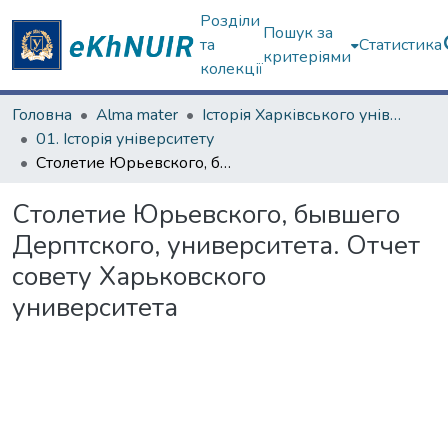
Розділи
Пошук за
та
Статистика
критеріями
колекції
Головна
Alma mater
Історія Харківського університету
01. Історія університету
Столетие Юрьевского, бывшего Дерптского, университета. Отчет совету Харьковского университета
Столетие Юрьевского, бывшего
Дерптского, университета. Отчет
совету Харьковского
университета