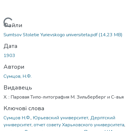
Вантажиться...
Файли
Sumtsov Stoletie Yurievskogo universiteta.pdf
(14,23 MB)
Дата
1903
Автори
Сумцов, Н.Ф.
Видавець
Х. : Паровая Типо-литография М. Зильберберг и С-вья
Ключові слова
Сумцов Н.Ф.
,
Юрьевский университет
,
Дерптский
университет
,
отчет совету Харьковского университета
,