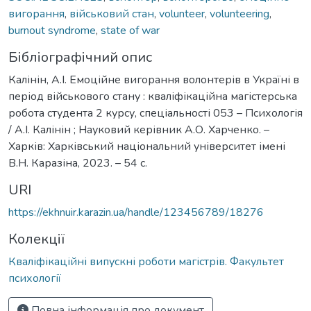
вигорання
,
військовий стан
,
volunteer
,
volunteering
,
burnout syndrome
,
state of war
Бібліографічний опис
Калінін, А.І. Емоційне вигорання волонтерів в Україні в
період військового стану : кваліфікаційна магістерська
робота студента 2 курсу, спеціальності 053 – Психологія
/ А.І. Калінін ; Науковий керівник А.О. Харченко. –
Харків: Харківський національний університет імені
В.Н. Каразіна, 2023. – 54 с.
URI
https://ekhnuir.karazin.ua/handle/123456789/18276
Колекції
Кваліфікаційні випускні роботи магістрів. Факультет
психології
Повна інформація про документ