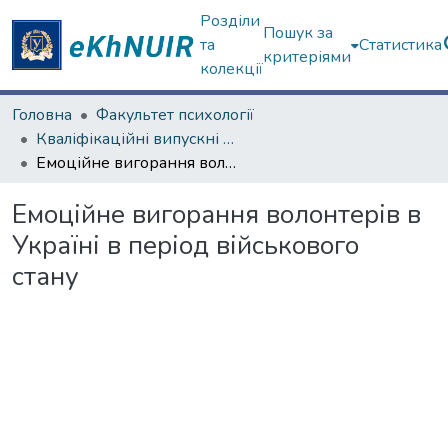
Розділи
Пошук за
та
Статистика
критеріями
колекції
Головна
Факультет психології
Кваліфікаційні випускні роботи магістрів. Факультет психології
Емоційне вигорання волонтерів в Україні в період військового стану
Емоційне вигорання волонтерів в
Україні в період військового
стану