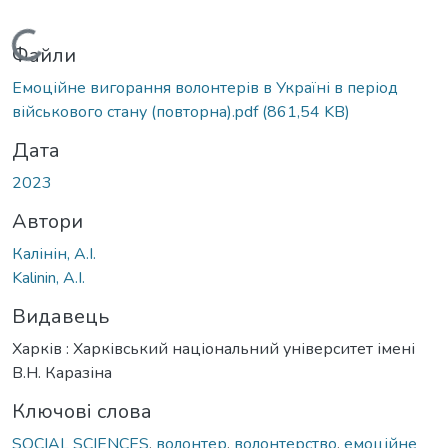
Вантажиться...
Файли
Емоційне вигорання волонтерів в Україні в період
військового стану (повторна).pdf
(861,54 KB)
Дата
2023
Автори
Калінін, А.І.
Kalinin, A.I.
Видавець
Харків : Харківський національний університет імені
В.Н. Каразіна
Ключові слова
SOCIAL SCIENCES
,
волонтер
,
волонтерство
,
емоційне