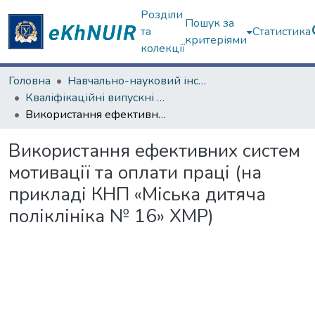
Розділи
Пошук за
та
Статистика
критеріями
колекції
Головна
Навчально-науковий інститут «Українська інженерно-педагогічна академія»
Кваліфікаційні випускні роботи магістрів. Навчально-науковий інститут «Українська інженерно-педагогічна академія»
Використання ефективних систем мотивації та оплати праці (на прикладі КНП «Міська дитяча поліклініка № 16» ХМР)
Використання ефективних систем
мотивації та оплати праці (на
прикладі КНП «Міська дитяча
поліклініка № 16» ХМР)