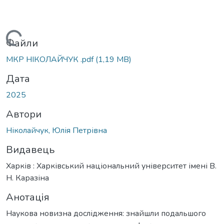
антажиться...
Файли
МКР НІКОЛАЙЧУК .pdf
(1,19 MB)
Дата
2025
Автори
Ніколайчук, Юлія Петрівна
Видавець
Харків : Харківський національний університет імені В.
Н. Каразіна
Анотація
Наукова новизна дослідження: знайшли подальшого