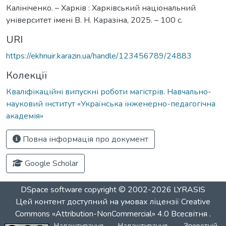
Калініченко. – Харків : Харківський національний
університет імені В. Н. Каразіна, 2025. – 100 с.
URI
https://ekhnuir.karazin.ua/handle/123456789/24883
Колекції
Кваліфікаційні випускні роботи магістрів. Навчально-
науковий інститут «Українська інженерно-педагогічна
академія»
Повна інформація про документ
Google Scholar
DSpace software
copyright © 2002-2026
LYRASIS
Цей контент доступний на умовах ліцензії
Creative
Commons «Attribution-NonCommercial» 4.0 Всесвітня
.
Налаштування
Налаштування
Зворотній