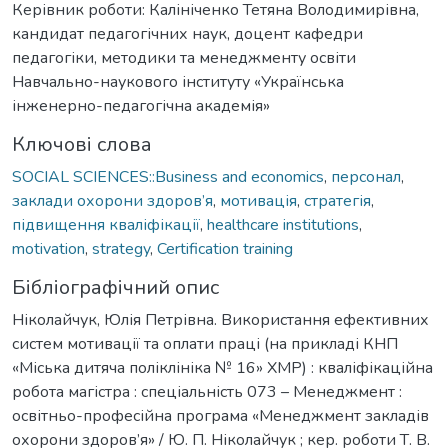
Керівник роботи: Калініченко Тетяна Володимирівна,
кандидат педагогічних наук, доцент кафедри
педагогіки, методики та менеджменту освіти
Навчально-наукового інституту «Українська
інженерно-педагогічна академія»
Ключові слова
SOCIAL SCIENCES::Business and economics
,
персонал
,
заклади охорони здоров’я
,
мотивація
,
стратегія
,
підвищення кваліфікації
,
healthcare institutions
,
motivation
,
strategy
,
Certification training
Бібліографічний опис
Ніколайчук, Юлія Петрівна. Використання ефективних
систем мотивації та оплати праці (на прикладі КНП
«Міська дитяча поліклініка № 16» ХМР) : кваліфікаційна
робота магістра : спеціальність 073 – Менеджмент :
освітньо-професійна програма «Менеджмент закладів
охорони здоров’я» / Ю. П. Ніколайчук ; кер. роботи Т. В.