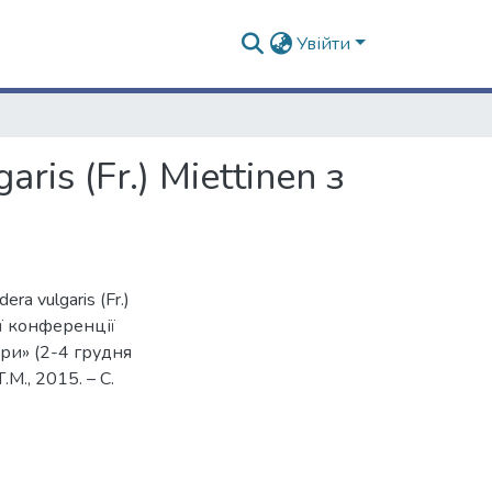
Увійти
is (Fr.) Miettinen з
a vulgaris (Fr.)
ої конференції
ери» (2-4 грудня
М., 2015. – С.