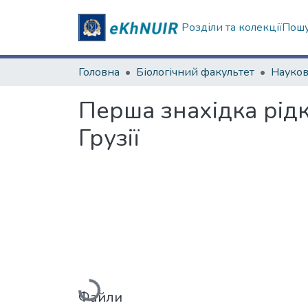
Розділи та колекції
Пошу
Головна
Біологічний факультет
Перша знахідка рідкіс
Грузії
Вантажиться...
Файли