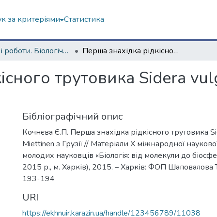
к за критеріями
Статистика
Наукові роботи. Біологічний факультет
Перша знахідка рідкісного трутовика Sidera vulgaris (Fr.) Miettinen з Грузії
ного трутовика Sidera vulgar
Бібліографічний опис
Кочнєва Є.П. Перша знахідка рідкісного трутовика Sider
Miettinen з Грузії // Матеріали X міжнародної науков
молодих науковців «Біологія: від молекули до біосф
2015 р., м. Харків), 2015. – Харків: ФОП Шаповалова Т.
193-194
URI
https://ekhnuir.karazin.ua/handle/123456789/11038