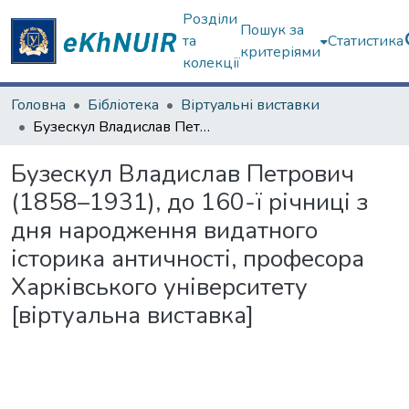
Розділи
Пошук за
та
Статистика
критеріями
колекції
Головна
Бібліотека
Віртуальні виставки
Бузескул Владислав Петрович (1858–1931), до 160-ї річниці з дня народження видатного історика античності, професора Харківського університету [віртуальна виставка]
Бузескул Владислав Петрович
(1858–1931), до 160-ї річниці з
дня народження видатного
історика античності, професора
Харківського університету
[віртуальна виставка]