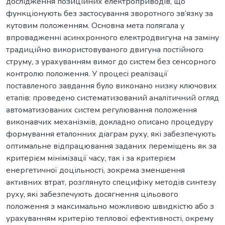
дослідження позиційних електроприводів, що
функціонують без застосування зворотного зв’язку за
кутовим положенням. Основна мета полягала у
впровадженні асинхронного електродвигуна на заміну
традиційно використовуваного двигуна постійного
струму, з урахуванням вимог до систем без сенсорного
контролю положення. У процесі реалізації
поставленого завдання було виконано низку ключових
етапів: проведено систематизований аналітичний огляд
автоматизованих систем регулювання положення
виконавчих механізмів, докладно описано процедуру
формування еталонних діаграм руху, які забезпечують
оптимальне відпрацювання заданих переміщень як за
критерієм мінімізації часу, так і за критерієм
енергетичної доцільності, зокрема зменшення
активних втрат, розглянуто специфіку методів синтезу
руху, які забезпечують досягнення цільового
положення з максимально можливою швидкістю або з
урахуванням критерію теплової ефективності, окрему