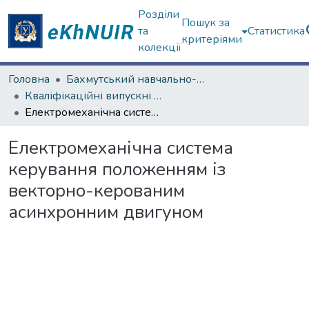
Розділи
Пошук за
та
Статистика
критеріями
колекції
Головна
Бахмутський навчально-науковий професійно-педагогічний інститут
Кваліфікаційні випускні роботи бакалаврів. Бахмутський навчально-науковий професійно-педагогічний інститут
Електромеханічна система керування положенням із векторно-керованим асинхронним двигуном
Електромеханічна система
керування положенням із
векторно-керованим
асинхронним двигуном