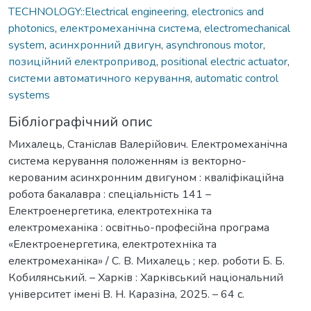
TECHNOLOGY::Electrical engineering, electronics and
photonics
,
електромеханічна система
,
electromechanical
system
,
асинхронний двигун
,
asynchronous motor
,
позиційний електропривод
,
positional electric actuator
,
системи автоматичного керування
,
automatic control
systems
Бібліографічний опис
Михалець, Станіслав Валерійович. Електромеханічна
система керування положенням із векторно-
керованим асинхронним двигуном : кваліфікаційна
робота бакалавра : спеціальність 141 –
Електроенергетика, електротехніка та
електромеханіка : освітньо-професійна програма
«Електроенергетика, електротехніка та
електромеханіка» / С. В. Михалець ; кер. роботи Б. Б.
Кобилянський. – Харків : Харківський національний
університет імені В. Н. Каразіна, 2025. – 64 с.