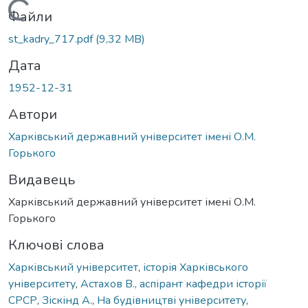
Вантажиться...
Файли
st_kadry_717.pdf
(9,32 MB)
Дата
1952-12-31
Автори
Харківський державний університет імені О.М.
Горького
Видавець
Харківський державний університет імені О.М.
Горького
Ключові слова
Харківський університет
,
історія Харківського
університету
,
Астахов В., аспірант кафедри історії
СРСР
,
Зіскінд А.
,
На будівництві університету
,