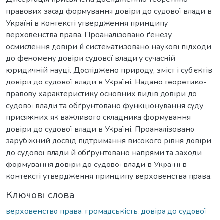
правових засад формування довіри до судової влади в
Україні в контексті утвердження принципу
верховенства права. Проаналізовано ґенезу
осмислення довіри й систематизовано наукові підходи
до феномену довіри судової влади у сучасній
юридичній науці. Досліджено природу, зміст і суб’єктів
довіри до судової влади в Україні. Надано теоретико-
правову характеристику основних видів довіри до
судової влади та обґрунтовано функціонування суду
присяжних як важливого складника формування
довіри до судової влади в Україні. Проаналізовано
зарубіжний досвід підтримання високого рівня довіри
до судової влади й обґрунтовано напрями та заходи
формування довіри до судової влади в Україні в
контексті утвердження принципу верховенства права.
Ключові слова
верховенство права
,
громадськість
,
довіра до судової