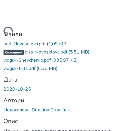
житься...
Файли
aref-Novoselova.pdf
(1,09 MB)
diss-Novoselova.pdf
(5,51 MB)
Основний
vidguk-Shevchenko.pdf
(995,97 KB)
vidguk-Luts.pdf
(6,98 MB)
Дата
2020-10-25
Автори
Новоселова, Віталіна Віталіївна
Опис
Дисертація присвячена дослідженню теоретико-