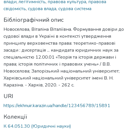
влади
,
легітимність
,
правова культура
,
правова
свідомість
,
судова влада
,
судова система
Бібліографічний опис
Новоселова, Віталіна Віталіївна. Формування довіри до
судової влади в Україні в контексті утвердження
принципу верховенства права: теоретико-правові
засади : дисертація ... кандидата юридичних наук за
спеціальністю 12.00.01 «Теорія та історія держави і
права; історія політичних і правових учень» / В.В.
Новоселова; Запорізький національний університет;
Харківський національний університет імені В. Н.
Каразіна. - Харків, 2020. - 262 с.
URI
https://ekhnuir.karazin.ua/handle/123456789/15891
Колекції
К 64.051.30 (Юридичні науки)