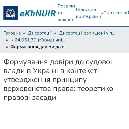
Розділи
Пошук за
та
Статистика
критеріями
колекції
Головна
Дисертації
Дисертації захищені у постійних радах
К 64.051.30 (Юридичні науки)
Формування довіри до судової влади в Україні в контексті утвердження принципу верховенства права: теоретико-правові засади
Формування довіри до судової
влади в Україні в контексті
утвердження принципу
верховенства права: теоретико-
правові засади