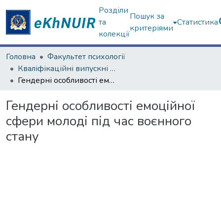
Розділи
Пошук за
та
Статистика
критеріями
колекції
Головна
Факультет психології
Кваліфікаційні випускні роботи бакалаврів. Факультет психології
Гендерні особливості емоційної сфери молоді під час воєнного стану
Гендерні особливості емоційної
сфери молоді під час воєнного
стану