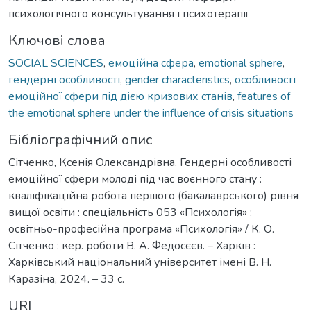
психологічного консультування і психотерапії
Ключові слова
SOCIAL SCIENCES
,
емоційна сфера
,
emotional sphere
,
гендерні особливості
,
gender characteristics
,
особливості
емоційної сфери під дією кризових станів
,
features of
the emotional sphere under the influence of crisis situations
Бібліографічний опис
Сітченко, Ксенія Олександрівна. Гендерні особливості
емоційної сфери молоді під час воєнного стану :
кваліфікаційна робота першого (бакалаврського) рівня
вищої освіти : спеціальність 053 «Психологія» :
освітньо-професійна програма «Психологія» / К. О.
Сітченко : кер. роботи В. А. Федосєєв. – Харків :
Харківський національний університет імені В. Н.
Каразіна, 2024. – 33 с.
URI