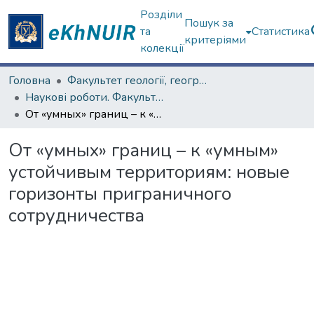
Розділи
Пошук за
та
Статистика
критеріями
колекції
Головна
Факультет геології, географіії, рекреації і туризму
Наукові роботи. Факультет геології, географіії, рекреації і туризму
От «умных» границ – к «умным» устойчивым территориям: новые горизонты приграничного сотрудничества
От «умных» границ – к «умным»
устойчивым территориям: новые
горизонты приграничного
сотрудничества