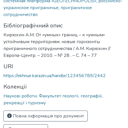
системная платформа «GEOTECHNOPOLIS»
,
российско-
украинское приграничье
,
приграничное
сотрудничество
Бібліографічний опис
Кирюхин А.М. От «умных» границ – к «умным»
устойчивым территориям: новые горизонты
приграничного сотрудничества / А.М. Кирюхин //
Европа-Центр. – 2010. – № 28 . – С. 74 – 77
URI
https://ekhnuir.karazin.ua/handle/123456789/2442
Колекції
Наукові роботи. Факультет геології, географіії,
рекреації і туризму
Повна інформація про документ