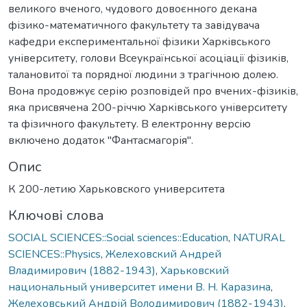
великого вченого, чудового довоєнного декана
фізико-математичного факультету та завідувача
кафедри експериментальної фізики Харківського
університету, голови Всеукраїнської асоціації фізиків,
талановитої та порядної людини з трагічною долею.
Вона продовжує серію розповідей про вчених-фізиків,
яка присвячена 200-річчю Харківського університету
та фізичного факультету. В електронну версію
включено додаток "Фантасмагорія".
Опис
К 200-летию Харьковского университета
Ключові слова
SOCIAL SCIENCES::Social sciences::Education
,
NATURAL
SCIENCES::Physics
,
Желеховский Андрей
Владимирович (1882-1943)
,
Харьковский
национальный университет имени В. Н. Каразина
,
Желеховський Андрій Володимирович (1882-1943)
,