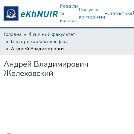
Розділи
Пошук за
та
Статистика
критеріями
колекції
Головна
Фізичний факультет
Із історії харківської фізичної школи
Андрей Владимирович Желеховский
Андрей Владимирович
Желеховский
ься...